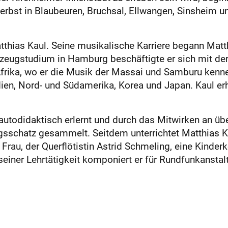
rbst in Blaubeuren, Bruchsal, Ellwangen, Sinsheim u
tthias Kaul. Seine musikalische Karriere begann Matt
eugstudium in Hamburg beschäftigte er sich mit der 
Afrika, wo er die Musik der Massai und Samburu kenne
ien, Nord- und Südamerika, Korea und Japan. Kaul er
utodidaktisch erlernt und durch das Mitwirken an üb
gsschatz gesammelt. Seitdem unterrichtet Matthias K
r Frau, der Querflötistin Astrid Schmeling, eine Kinde
iner Lehrtätigkeit komponiert er für Rundfunkanstalt