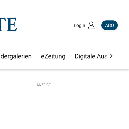
Login
ABO
ldergalerien
eZeitung
Digitale Ausgaben