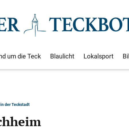
nd um die Teck
Blaulicht
Lokalsport
Bi
in der Teckstadt
rchheim