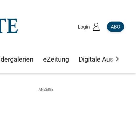
Login
ABO
ldergalerien
eZeitung
Digitale Ausgaben