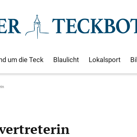
nd um die Teck
Blaulicht
Lokalsport
Bi
rin
lvertreterin