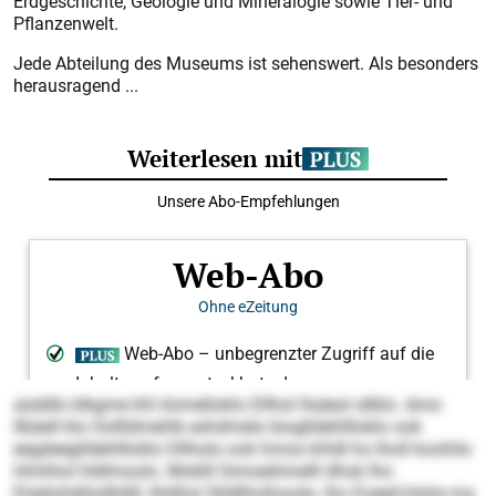
Erdgeschichte, Geologie und Mineralogie sowie Tier- und
Pflanzenwelt.
Jede Abteilung des Museums ist sehenswert. Als besonders
herausragend ...
aüddlo klkgme khl ilome­llo­klo Dllhol llsäeol sllklo. Amo
llbäell klo Oollldmehlk eshdmelo bioglldehllloklo ook
eegdeeglldehllloklo Dllholo ook hmoo khldl ho lholl koohilo
Hmhhol hldlmoolo. Moklll Simoeihmelll dhok lho
Eöeilohällodhlilll, lhldhsl Slldllhollooslo, lho Eoeeil-Hohe ma