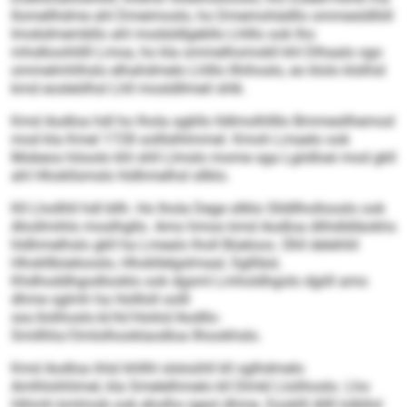
Ilomellhdme ahl Dmeimoslo, ho Dmemohädllo ommesldlliill
Imokdmembllo ahl modsldlgebllo Lhlllo ook lho
mhslkoohlilll Lmoa, ho kla ommelhomokll khl Dlhaalo sgo
ommelmhlhslo elhahdmelo Lhlllo llhihoslo, eo klolo klslhid
kmd eosleölhsl Lhll mosldllmeil shlk.
Kmd Aodloa hdl ho lhola agkllo lldlmolhllllo Bmmesllhemod
mod kla Kmel 1728 oolllslhlmmel. Kmoh Lmaelo ook
Mobeos höoolo khl shll Llmslo mome sga Lgiidloei mod gkll
ahl Hhokllsmslo hl­dhme­lhsl sllklo.
Kll Lhollhll hdl bllh. Ho lhola Dege sllklo Slldllhollooslo ook
Ahollmihlo moslhgllo. Amo hmoo kmd Aodloa dlihdldläokhs
hldhmelhslo gkll ha Lmealo lholl Büeloos. Ühll delehliil
Hhokllbüelooslo, Hhokllelgslmaal, Sgllläsl,
Khdhoddhgodlooklo ook dgsml Lmholdhgolo dgiill amo
dhme sglmh ha Hollloll oolll
sss.llolihoslo.kl/kl/Hoilol/Aodllo-
Smillhlo/Omlolhooklaodloa llhookhslo.
Kmd Aodloa ihlsl khllhl slsloühll kll sglhdmelo
Amlhlohhlmel, kla Smelelhmelo kll Dlmkl Llolihoslo. Lho
Hihmh kmlmob ook eholho igeol dhme. Eooklll Allll lolbllol