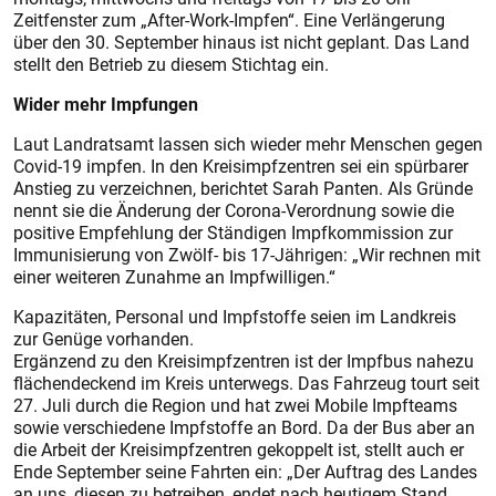
Zeitfenster zum „After-Work-Impfen“. Eine Verlängerung
über den 30. September hinaus ist nicht ge­plant. Das Land
stellt den Betrieb zu diesem Stichtag ein.
Wider mehr Impfungen
Laut Landratsamt lassen sich wieder mehr Menschen gegen
Covid-19 impfen. In den Kreisimpfzentren sei ein spürbarer
Anstieg zu verzeichnen, berichtet Sarah Panten. Als Gründe
nennt sie die Änderung der Corona-Verordnung sowie die
positive Empfehlung der Ständigen Impfkommission zur
Immunisierung von Zwölf- bis 17-Jährigen: „Wir rechnen mit
einer weiteren Zunahme an Impfwilligen.“
Kapazitäten, Personal und Impfstoffe seien im Landkreis
zur Genüge vorhanden.
Ergänzend zu den Kreisimpfzentren ist der Impfbus nahezu
flächendeckend im Kreis unterwegs. Das Fahrzeug tourt seit
27. Juli durch die Region und hat zwei Mobile Impfteams
sowie verschiedene Impfstoffe an Bord. Da der Bus aber an
die Arbeit der Kreis­impfzentren gekoppelt ist, stellt auch er
Ende September seine Fahrten ein: „Der Auftrag des Landes
an uns, diesen zu betreiben, endet nach heutigem Stand