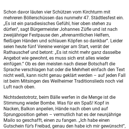
Schon davor läuten vier Schützen vom Kirchturm mit
mehreren Böllerschüssen das nunmehr 47. Städtlesfest ein.
„Es ist ein paradiesisches Gefühl, hier oben stehen zu
dürfen“, sagt Bürgermeister Johannes Züfle und ist nach
zweijähriger Festpause den „ehrenamtlichen Helfern,
fleißigen Händen und schlauen Köpfen so dankbar“. Leider
seien heute fünf Vereine weniger am Start, verrät der
Rathauschef und betont: „Es ist nicht mehr ganz dasselbe
Angebot wie gewohnt, es muss sich erst alles wieder
einfügen.“ Ob es den meisten nach dieser Botschaft die
Sprache verschlagen hat oder die Mehrheit einfach den Text
nicht weiß, kann nicht genau geklärt werden – auf jeden Fall
ist beim Mitsingen des Weilheimer Traditionslieds noch viel
Luft nach oben.
Nichtsdestotrotz, beim Bälle werfen in die Menge ist die
Stimmung wieder Bombe. Was für ein Spaß! Kopf in
Nacken, Balkon anpeilen, Hände nach oben und auf
Sprungposition gehen – vermutlich hat es der neunjährige
Mailo so geschafft, einen zu fangen. „Ich habe einen
Gutschein für’s Freibad, genau den habe ich mir gewünscht“,