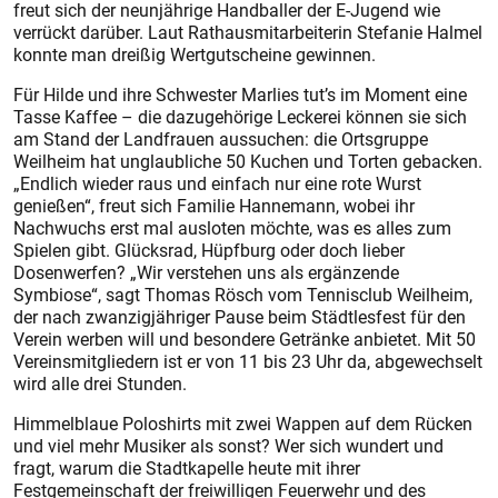
freut sich der neunjährige Handballer der E-Jugend wie
verrückt darüber. Laut Rathausmitarbeiterin Stefanie Halmel
konnte man dreißig Wertgutscheine gewinnen.
Für Hilde und ihre Schwester Marlies tut’s im Moment eine
Tasse Kaffee – die dazugehörige Leckerei können sie sich
am Stand der Landfrauen aussuchen: die Ortsgruppe
Weilheim hat unglaubliche 50 Kuchen und Torten gebacken.
„Endlich wieder raus und einfach nur eine rote Wurst
genießen“, freut sich Familie Hannemann, wobei ihr
Nachwuchs erst mal ausloten möchte, was es alles zum
Spielen gibt. Glücksrad, Hüpfburg oder doch lieber
Dosenwerfen? „Wir verstehen uns als ergänzende
Symbiose“, sagt Thomas Rösch vom Tennisclub Weilheim,
der nach zwanzigjähriger Pause beim Städtlesfest für den
Verein werben will und besondere Getränke anbietet. Mit 50
Vereinsmitgliedern ist er von 11 bis 23 Uhr da, abgewechselt
wird alle drei Stunden.
Himmelblaue Poloshirts mit zwei Wappen auf dem Rücken
und viel mehr Musiker als sonst? Wer sich wundert und
fragt, warum die Stadtkapelle heute mit ihrer
Festgemeinschaft der freiwilligen Feuerwehr und des