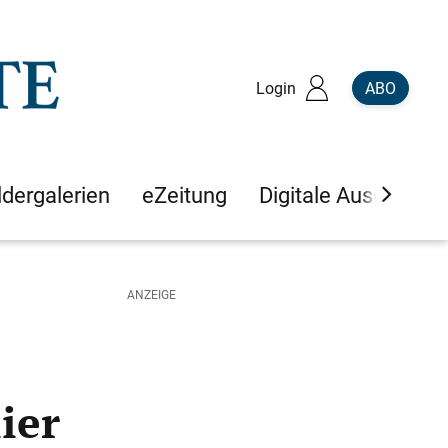
Login
ABO
ldergalerien
eZeitung
Digitale Ausgaben
ier