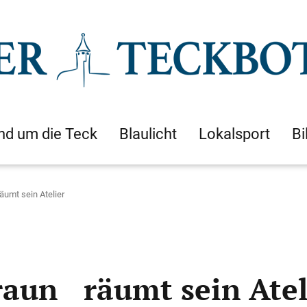
nd um die Teck
Blaulicht
Lokalsport
Bi
umt sein Atelier
aun räumt sein Atel