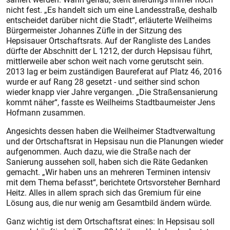
nicht fest. „Es handelt sich um eine Landesstraße, deshalb
entscheidet darüber nicht die Stadt“, erläuterte Weilheims
Bürgermeister Johannes Züfle in der Sitzung des
Hepsisauer Ortschaftsrats. Auf der Rangliste des Landes
dürfte der Abschnitt der L 1212, der durch Hepsisau führt,
mittlerweile aber schon weit nach vorne gerutscht sein.
2013 lag er beim zuständigen Baureferat auf Platz 46, 2016
wurde er auf Rang 28 gesetzt - und seither sind schon
wieder knapp vier Jahre vergangen. „Die Straßensanierung
kommt näher“, fasste es Weilheims Stadtbaumeis­ter Jens
Hofmann zusammen.
Angesichts dessen haben die Weilheimer Stadtverwaltung
und der Ortschaftsrat in Hepsisau nun die Planungen wieder
aufgenommen. Auch dazu, wie die Straße nach der
Sanierung aussehen soll, haben sich die Räte Gedanken
gemacht. „Wir haben uns an mehreren Terminen intensiv
mit dem Thema befasst“, berichtete Ortsvorsteher Bernhard
Heitz. Alles in allem sprach sich das Gremium für eine
Lösung aus, die nur wenig am Gesamtbild ändern würde.
Ganz wichtig ist dem Ortschaftsrat eines: In Hepsisau soll