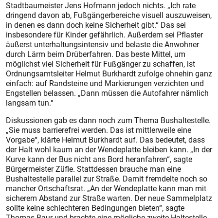
Stadtbaumeister Jens Hofmann jedoch nichts. „Ich rate
dringend davon ab, Fußgängerbereiche visuell auszuweisen,
in denen es dann doch keine Sicherheit gibt.“ Das sei
insbesondere für Kinder gefährlich. Außerdem sei Pflaster
äußerst unterhaltungsintensiv und belaste die Anwohner
durch Lärm beim Drüberfahren. Das beste Mittel, um
möglichst viel Sicherheit für Fußgänger zu schaffen, ist
Ordnungsamtsleiter Helmut Burk­hardt zufolge ohnehin ganz
einfach: auf Randsteine und Markierungen verzichten und
Engstellen belassen. „Dann müssen die Autofahrer nämlich
langsam tun.“
Diskussionen gab es dann noch zum Thema Bushaltestelle.
„Sie muss barrierefrei werden. Das ist mittlerweile eine
Vorgabe“, klärte Helmut Burkhardt auf. Das bedeutet, dass
der Halt wohl kaum an der Wendeplatte bleiben kann. „In der
Kurve kann der Bus nicht ans Bord heranfahren“, sagte
Bürgermeister Züfle. Stattdessen brauche man eine
Bushaltestelle parallel zur Straße. Damit fremdelte noch so
mancher Ortschaftsrat. „An der Wendeplatte kann man mit
sicherem Abstand zur Straße warten. Der neue Sammelplatz
sollte keine schlechteren Bedingungen bieten“, sagte
Thomas Baur und brachte eine mögliche zweite Haltestelle