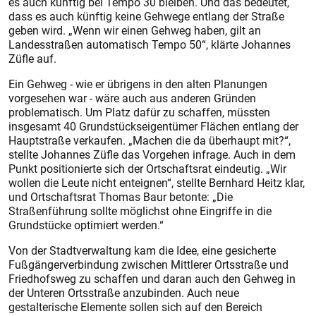
es auch künftig bei Tempo 30 bleiben. Und das bedeutet,
dass es auch künftig keine Gehwege entlang der Straße
geben wird. „Wenn wir einen Gehweg haben, gilt an
Landesstraßen automatisch Tempo 50“, klärte Johannes
Züfle auf.
Ein Gehweg - wie er übrigens in den alten Planungen
vorgesehen war - wäre auch aus anderen Gründen
problematisch. Um Platz dafür zu schaffen, müssten
insgesamt 40 Grundstückseigentümer Flächen entlang der
Hauptstraße verkaufen. „Machen die da überhaupt mit?“,
stellte Johannes Züfle das Vorgehen infrage. Auch in dem
Punkt positionierte sich der Ortschaftsrat eindeutig. „Wir
wollen die Leute nicht enteignen“, stellte Bernhard Heitz klar,
und Ortschaftsrat Thomas Baur betonte: „Die
Straßenführung sollte möglichst ohne Eingriffe in die
Grundstücke optimiert werden.“
Von der Stadtverwaltung kam die Idee, eine gesicherte
Fußgängerverbindung zwischen Mittlerer Ortsstraße und
Friedhofsweg zu schaffen und daran auch den Gehweg in
der Unteren Ortsstraße anzubinden. Auch neue
gestalterische Elemente sollen sich auf den Bereich