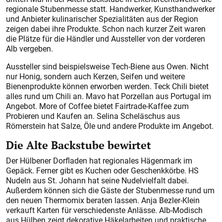
regionale Stubenmesse statt. Handwerker, Kunsthandwerker
und Anbieter kulinarischer Spezialitäten aus der Region
zeigen dabei ihre Produkte. Schon nach kurzer Zeit waren
die Plätze für die Händler und Aussteller von der vorderen
Alb vergeben.
Aussteller sind beispielsweise Tech-Biene aus Owen. Nicht
nur Honig, sondern auch Kerzen, Seifen und weitere
Bienenprodukte können erworben werden. Teck Chili bietet
alles rund um Chili an. Mavo hat Porzellan aus Portugal im
Angebot. More of Coffee bietet Fairtrade-Kaffee zum
Probieren und Kaufen an. Selina Scheläschus aus
Römerstein hat Salze, Öle und andere Produkte im Angebot.
Die Alte Backstube bewirtet
Der Hülbener Dorfladen hat regionales Hägenmark im
Gepäck. Ferner gibt es Kuchen oder Geschenkkörbe. HS
Nudeln aus St. Johann hat seine Nudelvielfalt dabei.
Außerdem können sich die Gäste der Stubenmesse rund um
den neuen Thermomix beraten lassen. Anja Bezler-Klein
verkauft Karten für verschiedenste Anlässe. Alb-Modisch
aus Hülben zeigt dekorative Häkelarbeiten und praktische