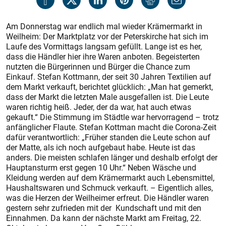
Am Donnerstag war endlich mal wieder Krämermarkt in
Weilheim: Der Marktplatz vor der Peterskirche hat sich im
Laufe des Vormittags langsam gefüllt. Lange ist es her,
dass die Händler hier ihre Waren anboten. Begeisterten
nutzten die Bürgerinnen und Bürger die Chance zum
Einkauf. Stefan Kottmann, der seit 30 Jahren Textilien auf
dem Markt verkauft, berichtet glücklich: „Man hat gemerkt,
dass der Markt die letzten Male ausgefallen ist. Die Leute
waren richtig heiß. Jeder, der da war, hat auch etwas
gekauft.“ Die Stimmung im Städtle war hervorragend – trotz
anfänglicher Flaute. Stefan Kottman macht die Corona-Zeit
dafür verantwortlich: „Früher standen die Leute schon auf
der Matte, als ich noch aufgebaut habe. Heute ist das
anders. Die meisten schlafen länger und deshalb erfolgt der
Hauptansturm erst gegen 10 Uhr.“ Neben Wäsche und
Kleidung werden auf dem Krämermarkt auch Lebensmittel,
Haushaltswaren und Schmuck verkauft. – Eigentlich alles,
was die Herzen der Weilheimer erfreut. Die Händler waren
gestern sehr zufrieden mit der Kundschaft und mit den
Einnahmen. Da kann der nächste Markt am Freitag, 22.