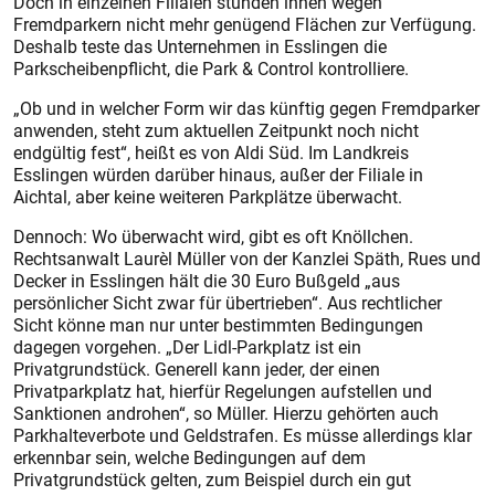
Doch in einzelnen Filialen stünden ihnen wegen
Fremdparkern nicht mehr genügend Flächen zur Verfügung.
Deshalb teste das Unternehmen in Esslingen die
Parkscheibenpflicht, die Park & Control kontrolliere.
„Ob und in welcher Form wir das künftig gegen Fremdparker
anwenden, steht zum aktuellen Zeitpunkt noch nicht
endgültig fest“, heißt es von Aldi Süd. Im Landkreis
Esslingen würden darüber hinaus, außer der Filiale in
Aichtal, aber keine weiteren Parkplätze überwacht.
Dennoch: Wo überwacht wird, gibt es oft Knöllchen.
Rechtsanwalt Laurèl Müller von der Kanzlei Späth, Rues und
Decker in Esslingen hält die 30 Euro Bußgeld „aus
persönlicher Sicht zwar für übertrieben“. Aus rechtlicher
Sicht könne man nur unter bestimmten Bedingungen
dagegen vorgehen. „Der Lidl-Parkplatz ist ein
Privatgrundstück. Generell kann jeder, der einen
Privatparkplatz hat, hierfür Regelungen aufstellen und
Sanktionen androhen“, so Müller. Hierzu gehörten auch
Parkhalteverbote und Geldstrafen. Es müsse allerdings klar
erkennbar sein, welche Bedingungen auf dem
Privatgrundstück gelten, zum Beispiel durch ein gut