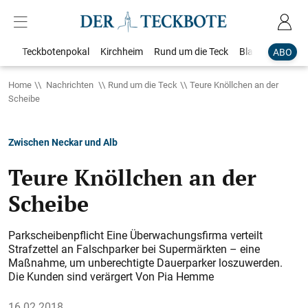
Teckbotenpokal
Kirchheim
Rund um die Teck
Blaulicht
Loka
ABO
Home
Nachrichten
Rund um die Teck
Teure Knöllchen an der
Scheibe
Zwischen Neckar und Alb
Teure Knöllchen an der
Scheibe
Parkscheibenpflicht Eine Überwachungsfirma verteilt
Strafzettel an Falschparker bei Supermärkten – eine
Maßnahme, um unberechtigte Dauerparker loszuwerden.
Die Kunden sind verärgert Von Pia Hemme
16.02.2018