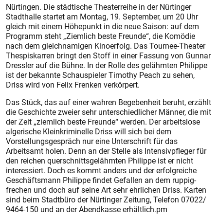
Nürtingen. Die städtische Theaterreihe in der Nürtinger
Stadthalle startet am Montag, 19. September, um 20 Uhr
gleich mit einem Höhepunkt in die neue Saison: auf dem
Programm steht „Ziemlich beste Freunde“, die Komödie
nach dem gleichnamigen Kinoerfolg. Das Tournee-Theater
Thespiskarren bringt den Stoff in einer Fassung von Gunnar
Dressler auf die Bühne. In der Rolle des gelähmten Philippe
ist der bekannte Schauspieler Timothy Peach zu sehen,
Driss wird von Felix Frenken verkörpert.
Das Stück, das auf einer wahren Begebenheit beruht, erzählt
die Geschichte zweier sehr unterschiedlicher Männer, die mit
der Zeit „ziemlich beste Freunde“ werden. Der arbeitslose
algerische Kleinkriminelle Driss will sich bei dem
Vorstellungsgespräch nur eine Unterschrift für das
Arbeitsamt holen. Denn an der Stelle als Intensivpfleger für
den reichen querschnittsgelähmten Philippe ist er nicht
interessiert. Doch es kommt anders und der erfolgreiche
Geschäftsmann Philippe findet Gefallen an dem ruppig-
frechen und doch auf seine Art sehr ehrlichen Driss. Karten
sind beim Stadtbüro der Nürtinger Zeitung, Telefon 07022/
9464-150 und an der Abendkasse erhältlich.pm