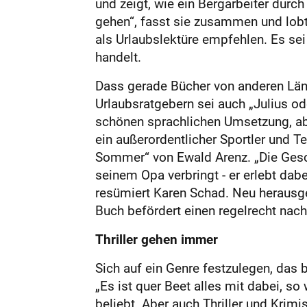
und zeigt, wie ein Bergarbeiter dur
gehen“, fasst sie zusammen und lob
als Urlaubslektüre empfehlen. Es se
handelt.
Dass gerade Bücher von anderen Län
Urlaubsratgebern sei auch „Julius od
schönen sprachlichen Umsetzung, aber
ein außerordentlicher Sportler und 
Sommer“ von Ewald Arenz. „Die Gesch
seinem Opa verbringt - er erlebt dab
resümiert Karen Schad. Neu herausg
Buch befördert einen regelrecht nach 
Thriller gehen immer
Sich auf ein Genre festzulegen, das 
„Es ist quer Beet alles mit dabei, 
beliebt. Aber auch Thriller und Krim