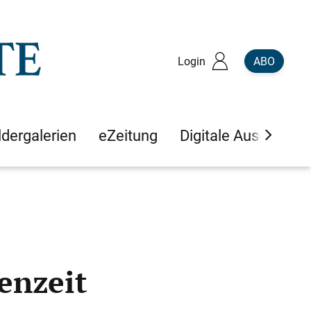
Login
ABO
ldergalerien
eZeitung
Digitale Ausgaben
enzeit