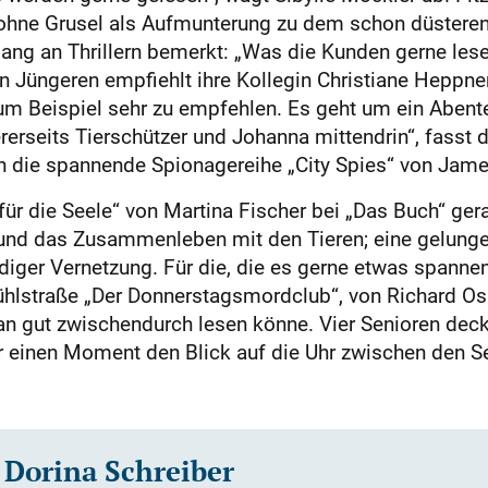
hne Grusel als Aufmunterung zu dem schon düsteren A
ng an Thrillern bemerkt: „Was die Kunden gerne lesen,
n Jüngeren empfiehlt ihre Kollegin Christiane Heppne
zum Beispiel sehr zu empfehlen. Es geht um ein Aben
ererseits Tierschützer und Johanna mittendrin“, fass
h die spannende Spionagereihe „City Spies“ von Jam
für die Seele“ von Martina Fischer bei „Das Buch“ ger
en und das Zusammenleben mit den Tieren; eine gelu
diger Vernetzung. Für die, die es gerne etwas spann
hlstraße „Der Donnerstagsmordclub“, von Richard Os
an gut zwischendurch lesen könne. Vier Senioren dec
einen Moment den Blick auf die Uhr zwischen den Sei
 Dorina Schreiber