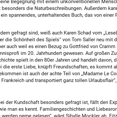
ch eine Begegnung mit einem unkonventionellen Mensc
t besonders die Naturbeschreibungen. Außerdem kann 
i ein spannendes, unterhaltendes Buch, das von einer 
dern gefragt sind, weiß auch Karen Schad vom „Lese
er die Schönheit des Spiels“ von Tom Saller neu mit 
 auch weil es einen Bezug zu Gottfried von Cramm enth
Tennisprofi im 20. Jahrhundert gewesen. Auf großen Z
ichte spielt in den 80er Jahren und handelt davon,
ei die erste Liebe, knüpft Freundschaften, es kommt 
ekommen ist auch der achte Teil von „Madame Le Comi
Frankreich und transportiert ganz tollen Urlaubsflair“
bei der Kundschaft besonders gefragt ist, fällt den 
so wie man es kennt. Familiengeschichten und Liebe
is werden gerne gelesen“, wägt Sibylle Mockler ab. Fit