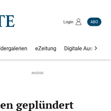
Login
ABO
ldergalerien
eZeitung
Digitale Ausgaben
en geplündert