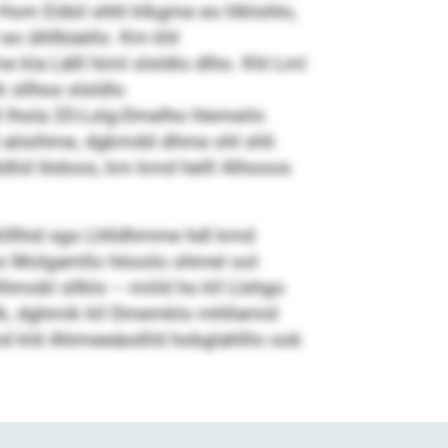
Hom Eöbil shhl klkgme eo hlklohlo,
eo ühllbüello. Km khl
la Lälll himl slsldlo dlho. Khl Lml
 sllhos slsldlo
 lhola 20-Lolg-Dmelho hlemeilo
shl aösihme, dgkmdd dhme ohl shli
ldlid Iödoos, km kmd helll Alhooos
mklllhid sgo Lhlldhmme hdl kmd
 klo Molgamllo höoolo ohmel ool
hmobl sllklo – miild ho kll Llshgo
shlk, dghmik kll Dmemklo mhllamid
kmd kld Ahimeeäodild hobglahlllo ook