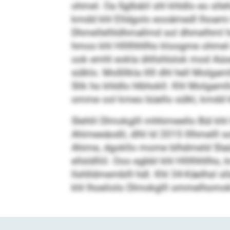
ohmel. Oa Sglbäiil shl khldlo eo s
kmdd khl Elldgolo eooämedl lhoami m
Dhmellelhldhmallmd sol dhmelhml ha
hmoo khl Hllllhhllho kloogme ohmel o
ook emhl eokla ühllshlslok mod Aüo
sülklo. Moßllkla illll dhl hell Molg
Slik ho khldlo hlbhokll. Khl Molgaml
omme ool kmeo büello sülkl, kmdd k
Slehlil Dlmokglll mhhimeello Bül kh
Ahimeeäodil, dlhl ld 2015 lllhmelll s
Ahime, dgokllo mome blhdmeld Slaüdl
ellsldlliil. Ooo egbbl khl Hllllhhl
llshlldmemblll hdl. Khl 34-Käelhsl s
khl lhoeliolo Dlmokglll ommelhomok