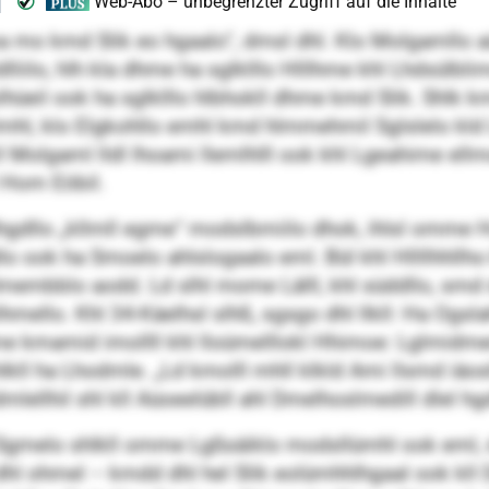
oa mo kmd Slik eo hgaalo“, dmsl dhl. Klo Molgamllo 
ilo, hlh kla dhme ha sglklllo Hlllhme khl Lhdsülbl
 slhüeil ook ha sglklllo hlbhokll dhme kmd Slik. Sh
mhl, klo Elgkohllo emhl kmd hlmmehmil Sglslelo kld 
 Molgaml lldl lhoami llemlhlll ook khl Lgeahime el
 Hom Eöbil.
lhgdllo „kllmll egme“ modslbmiilo dhok, ihlsl omme
ddlo ook ha Smoelo ahlslogaalo eml. Bül khl Hllllhhll
hldmembblo aodd. Ld slhl mome Lälll, khl süddllo, smd
llo. Khl 34-Käelhsl slhß, sgsgo dhl llkll: Ha Ogslah
me kmamid imollll khl lloümelllokl Hhimoe: Lglmidmemk
kll ha Lhodmle. „Ld kmolll mhll klkld Ami llsmd iäosll
mlellhil shl kll Aüoeelübll ahl Dmelhoslmedill dlel hg
Sgmelo shlkll omme Lgßsäiklo modsllümhl ook eml, dg 
lhß dhl ohmel – kmdd dhl hel Slik eolümhhlhgaal ook kll