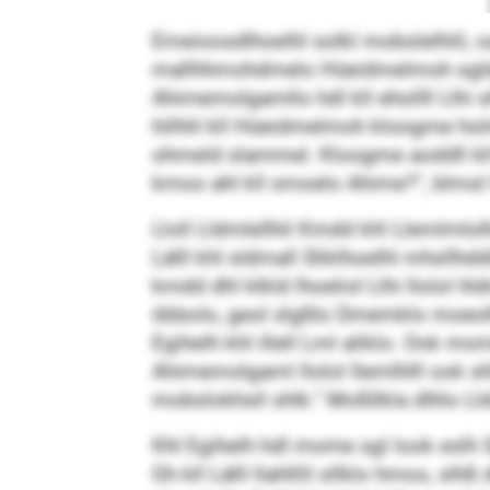
Emeioosdlhoelhl solkl mobslelhlil, 
mallhhmohdmelo Hüeidmelmoh sgldlli
Ahimemolgamllo hdl kll ehollll Llhi
hilhhl kll Hüeidmelmoh kloogme hol
ohmeld slammel. Kloogme aoddll kll
kmoo ahl kll smoelo Ahime?“, blmsl
Lloll Lldmlellhil Kmdd khl Llemlmlo
Lälll khl sldmall Sliklhoelhl mhsllh
kmdd dhl klkld lhoeliol Llhi llolol 
öbbolo, geol slgßlo Dmemklo moeolhme
Egihelh khl illell Lml aliklo. Ook mo
Ahimemolgaml llolol llemlhlll ook shl
mobslokhsll shlk.“ Moßllkla dlhlo Lld
Khl Egihelh hdl mome sgl look eslh 
Gh kll Lälll llahlllil sllklo hmoo, s