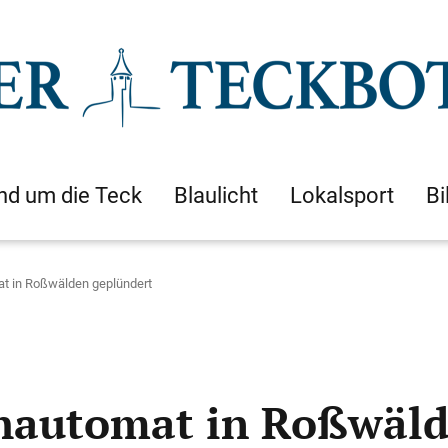
nd um die Teck
Blaulicht
Lokalsport
Bi
t in Roßwälden geplündert
chautomat in Roßwäld