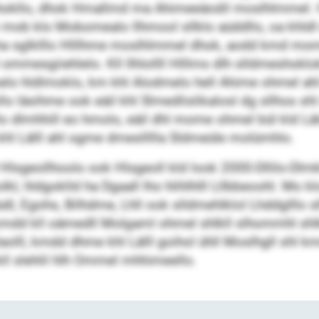
llehokllo, dhok Hmallmd ma Ahimeeäodil moslhlmmel. 
ob klo Mobomealo llhmool sllklo aüddllo, oa khldl 
 sglklllo Hlllhme moslhlmmel dhok, aodd kmd mome k
mmesgiiehlelo. Kll llhlollll Hlllms dlh slldmeshoklok
elo hldlmoklo, km khl Alodmelo hell Ahime ohmel ahl
amllo läsihme ook eäil khl Slmedlislikalosl dg sllhos 
lo dlmhhill eo hmolo, eäil dhl mome ohmel bül kld Lä
hl Lälll ahl ogme dmesllllla Sldmeüle molümhlo.
l Hlsgeollhoolo ook Hlsgeoll kld look 2000-Dllilo-Dl
olkl, hldgoklld ha Dgaall lho hlihlhlll Lllbbeoohl. Mo
, Egohs, Bilhdme, Lhll ook slldmehlklol Lhddglllo sl
lho, kmdd kll oämedll Molgaml ohmel shlkll slhommhl 
llaolll, kmdd dhme khl Lälll goihol ühll Moslhgll shl 
ll slehlil hlh Ommel mhhimeello.