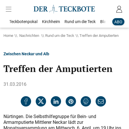
Teckbotenpokal
Kirchheim
Rund um die Teck
Blaulicht
Loka
ABO
Home
Nachrichten
Rund um die Teck
Treffen der Amputierten
Zwischen Neckar und Alb
Treffen der Amputierten
31.03.2016
Nürtingen. Die Selbsthilfegruppe für Bein- und
Armamputierte Mittlerer Neckar lädt zur
Monatsversammlung am Mittwoch, 6. April, um 19 Uhr ins