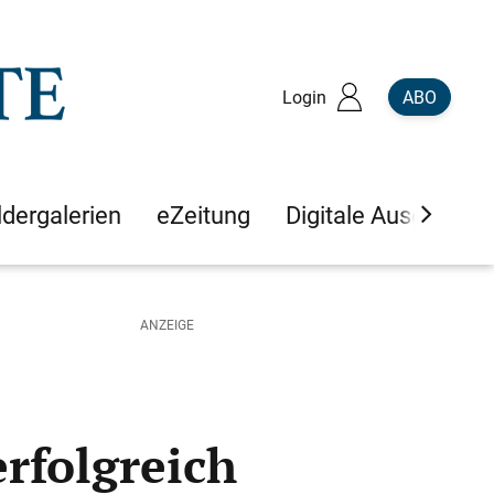
Login
ABO
ldergalerien
eZeitung
Digitale Ausgaben
rfolgreich