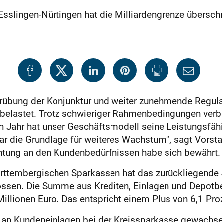
slingen-Nürtingen hat die Milliardengrenze überschr
ntrübung der Konjunktur und weiter zunehmende Regul
belastet. Trotz schwieriger Rahmenbedingungen verbu
 Jahr hat unser Geschäftsmodell seine Leistungsfähig
ar die Grundlage für weiteres Wachstum“, sagt Vorst
htung an den Kundenbedürfnissen habe sich bewährt.
rttembergischen Sparkassen hat das zurückliegende 
sen. Die Summe aus Krediten, Einlagen und Depotb
Millionen Euro. Das entspricht einem Plus von 6,1 P
 an Kundeneinlagen bei der Kreissparkasse gewachse