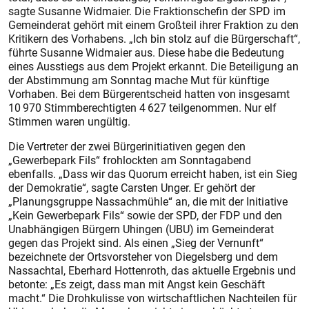
sagte Susanne Widmaier. Die Fraktionschefin der SPD im
Gemeinderat gehört mit einem Großteil ihrer Fraktion zu den
Kritikern des Vorhabens. „Ich bin stolz auf die Bürgerschaft“,
führte Susanne Wid­maier aus. Diese habe die Bedeutung
eines Ausstiegs aus dem Projekt erkannt. Die Beteiligung an
der Abstimmung am Sonntag mache Mut für künftige
Vorhaben. Bei dem Bürgerentscheid hatten von insgesamt
10 970 Stimmberechtigten 4 627 teilgenommen. Nur elf
Stimmen waren ungültig.
Die Vertreter der zwei Bürger­initiativen gegen den
„Gewerbepark Fils“ frohlockten am Sonntagabend
ebenfalls. „Dass wir das Quorum erreicht haben, ist ein Sieg
der Demokratie“, sagte Carsten Unger. Er gehört der
„Planungsgruppe Nassachmühle“ an, die mit der Initiative
„Kein Gewerbepark Fils“ sowie der SPD, der FDP und den
Unabhängigen Bürgern Uhingen (UBU) im Gemeinderat
gegen das Projekt sind. Als einen „Sieg der Vernunft“
bezeichnete der Ortsvorsteher von Diegelsberg und dem
Nassachtal, Eberhard Hottenroth, das aktuelle Ergebnis und
betonte: „Es zeigt, dass man mit Angst kein Geschäft
macht.“ Die Drohkulisse von wirtschaftlichen Nachteilen für