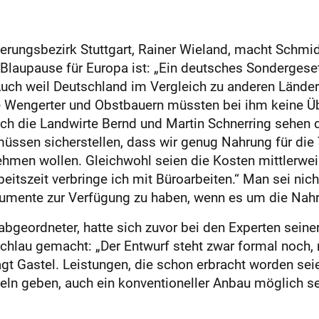
rungsbezirk Stuttgart, Rainer Wieland, macht Schmi
laupause für Europa ist: „Ein deutsches Sondergesetz
Auch weil Deutschland im Vergleich zu anderen Länder
ie Wengerter und Obstbauern müssten bei ihm keine Üb
uch die Landwirte Bernd und Martin Schnerring sehen 
ssen sicherstellen, dass wir genug Nahrung für die T
ehmen wollen. Gleichwohl seien die Kosten mittlerwei
beitszeit verbringe ich mit Büroarbeiten.“ Man sei nic
rumente zur Verfügung zu haben, wenn es um die Nahru
geordneter, hatte sich zuvor bei den Experten seiner
hlau gemacht: „Der Entwurf steht zwar formal noch, mi
agt Gastel. Leistungen, die schon erbracht worden se
n geben, auch ein konventioneller Anbau möglich se