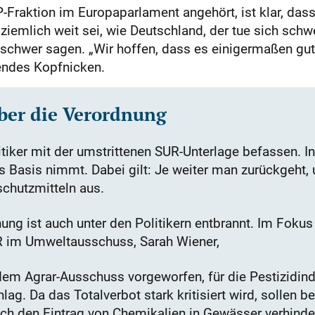
-Fraktion im Europaparlament angehört, ist klar, dass
iemlich weit sei, wie Deutschland, der tue sich schw
 schwer sagen. „Wir hoffen, dass es einigermaßen gut
endes Kopfnicken.
über die Verordnung
tiker mit der umstrittenen SUR-Unterlage befassen. I
Basis nimmt. Dabei gilt: Je weiter man zurückgeht, um
schutzmitteln aus.
g ist auch unter den Politikern entbrannt. Im Fokus s
R im Umweltausschuss, Sarah Wiener,
em Agrar-Ausschuss vorgeworfen, für die Pestizidindu
g. Da das Totalverbot stark kritisiert wird, sollen b
noch den Eintrag von Chemikalien in Gewässer verhinder