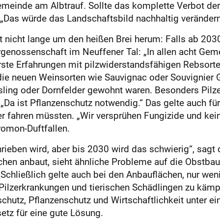
 Gemeinde am Albtrauf. Sollte das komplette Verbot d
„Das würde das Landschaftsbild nachhaltig verändern.
nicht lange um den heißen Brei herum: Falls ab 2030 
genossenschaft im Neuffener Tal: „In allen acht Gem
rste Erfahrungen mit pilzwiderstandsfähigen Rebsorte
ie neuen Weinsorten wie Sauvignac oder Souvignier 
iesling oder Dornfelder gewohnt waren. Besonders Pilz
a ist Pflanzenschutz notwendig.“ Das gelte auch für 
 fahren müssten. „Wir versprühen Fungizide und keine 
romon-Duftfallen.
ieben wird, aber bis 2030 wird das schwierig“, sagt 
hen anbaut, sieht ähnliche Probleme auf die Obstba
 Schließlich gelte auch bei den Anbauflächen, nur weni
Pilzerkrankungen und tierischen Schädlingen zu käm
utz, Pflanzenschutz und Wirtschaftlichkeit unter ein
etz für eine gute Lösung.