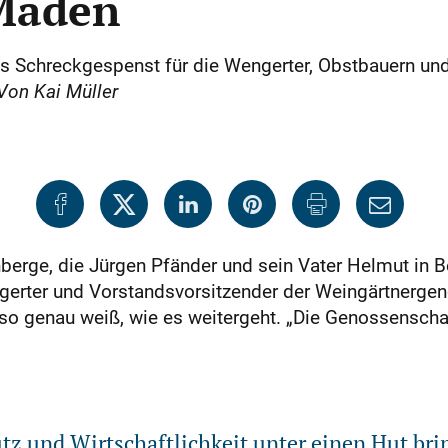
 Maden
 Schreckgespenst für die Wengerter, Obstbauern und
Von Kai Müller
berge, die Jürgen Pfänder und sein Vater Helmut in B
engerter und Vorstandsvorsitzender der Weingärtnerg
t so genau weiß, wie es weitergeht. „Die Genossenscha
z und Wirtschaftlichkeit unter einen Hut bri