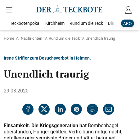
Teckbotenpokal
Kirchheim
Rund um die Teck
Blaulicht
Loka
ABO
Home
Nachrichten
Rund um die Teck
Unendlich traurig
Irene Strifler zum Besuchsverbot in Heimen.
Unendlich traurig
29.03.2020
Einsamkeit. Die Kriegsgeneration hat
Bombenhagel
überstanden, Hunger gelitten, Vertreibung mitgemacht,
gefallene oder vermisste Brüder und Väter betrauert.