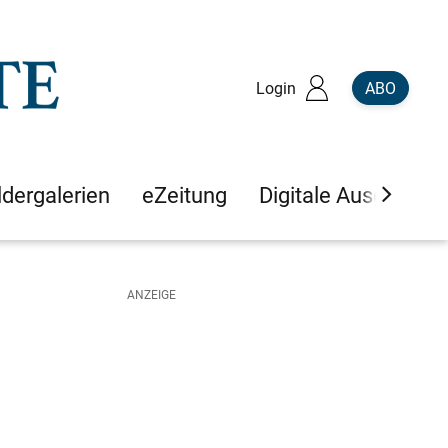
Login
ABO
ldergalerien
eZeitung
Digitale Ausgaben