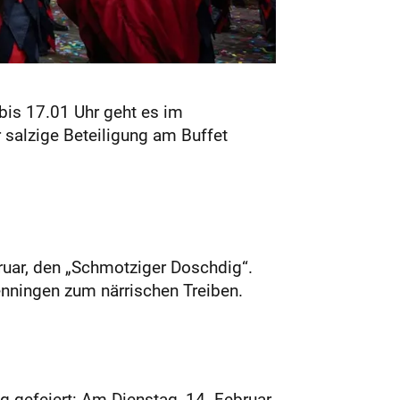
bis 17.01 Uhr geht es im
 salzige Beteiligung am Buffet
uar, den „Schmotziger Doschdig“.
enningen zum närrischen Treiben.
g gefeiert: Am Dienstag, 14. Februar,