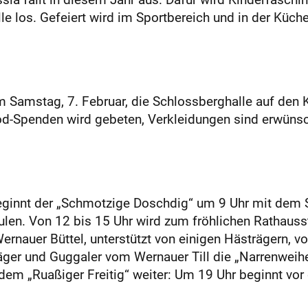
e los. Gefeiert wird im Sportbereich und in der Küche
am Samstag, 7. Februar, die Schlossberghalle auf den 
od-Spenden wird gebeten, Verkleidungen sind erwünsc
ginnt der „Schmotzige Doschdig“ um 9 Uhr mit dem 
len. Von 12 bis 15 Uhr wird zum fröhlichen Rathaus
rnauer Büttel, unterstützt von einigen Hästrägern, v
ger und Guggaler vom Wernauer Till die „Narrenweihe
t dem „Ruaßiger Freitig“ weiter: Um 19 Uhr beginnt 