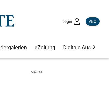
Login
ABO
ldergalerien
eZeitung
Digitale Ausgaben