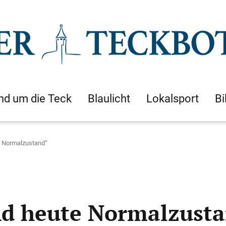
nd um die Teck
Blaulicht
Lokalsport
Bi
e Normalzustand“
nd heute Normalzust