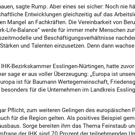
hauen, sagte Rump. Aber eines sei sicher: Noch nie h
aftliche Entwicklungen gleichzeitig auf das Arbeitsle
n Mangel an Fachkräften. Die Vereinbarkeit von Beruf
ork-Life-Balance“ werde für immer mehr Menschen 
szeitmodelle und Beschäftigungsverhältnisse nachde
en Stärken und Talenten einzusetzen. Denn dann wachse 
 IHK-Bezirkskammer Esslingen-Nürtingen, hatte zuvor 
er sage er aus voller Überzeugung: „Europa ist unse
Europa ist für Baumann Wertegemeinschaft, Friedensg
z besonders für die Unternehmen im Landkreis Essl
gar Pflicht, zum weiteren Gelingen des europäischen 
ch für die Region gelten. Als positives Beispiel ge
ausbaus. Sorge bereiten ihm das Thema Feinstaub und 
 Umfrage der IHK sind 70 Prozent der teilnehmenden 