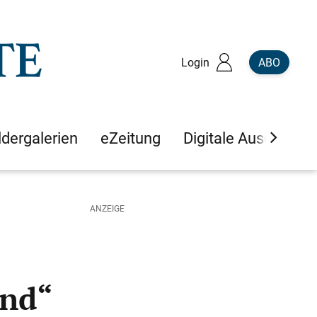
Login
ABO
ldergalerien
eZeitung
Digitale Ausgaben
and“