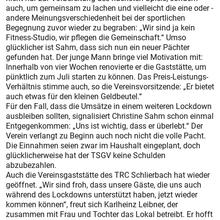
auch, um gemeinsam zu lachen und vielleicht die eine oder ­
andere Meinungsverschiedenheit bei der sportlichen
Begegnung zuvor wieder zu begraben: „Wir sind ja kein
Fitness-Studio, wir pflegen die Gemeinschaft.“ Umso
glücklicher ist Sahm, dass sich nun ein neuer Pächter
gefunden hat. Der junge Mann bringe viel Motivation mit:
Innerhalb von vier Wochen renovierte er die Gaststätte, um
pünktlich zum Juli starten zu können. Das Preis-Leistungs-
Verhältnis stimme auch, so die Vereinsvorsitzende: „Er bietet
auch etwas für den kleinen Geldbeutel.“
Für den Fall, dass die Umsätze in einem weiteren Lockdown
ausbleiben sollten, signalisiert Chris­tine Sahm schon einmal
Entgegenkommen: „Uns ist wichtig, dass er überlebt.“ Der
Verein verlangt zu Beginn auch noch nicht die volle Pacht.
Die Einnahmen seien zwar im Haushalt eingeplant, doch
glücklicherweise hat der TSGV keine Schulden
abzubezahlen.
Auch die Vereinsgaststätte des TRC Schlierbach hat wieder
geöffnet. „Wir sind froh, dass unsere Gäste, die uns auch
während des Lockdowns unterstützt haben, jetzt wieder
kommen können“, freut sich Karlheinz Leibner, der
zusammen mit Frau und Tochter das Lokal betreibt. Er hofft