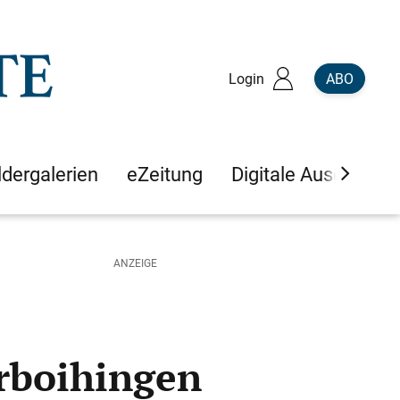
Login
ABO
ldergalerien
eZeitung
Digitale Ausgaben
rboihingen