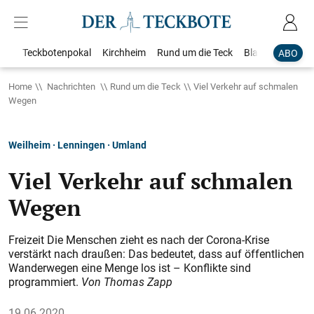
Teckbotenpokal
Kirchheim
Rund um die Teck
Blaulicht
Loka
ABO
Home
Nachrichten
Rund um die Teck
Viel Verkehr auf schmalen
Wegen
Weilheim · Lenningen · Umland
Viel Verkehr auf schmalen
Wegen
Freizeit Die Menschen zieht es nach der Corona-Krise
verstärkt nach draußen: Das bedeutet, dass auf öffentlichen
Wanderwegen eine Menge los ist – Konflikte sind
programmiert.
Von Thomas Zapp
19.06.2020