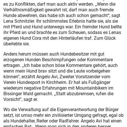
es zu Konflikten, darf man auch aktiv werden. „Wenn die
Verhältnismäßigkeit gewahrt ist, darf man auch fremde
Hunde abwehren, das habe ich auch schon gemacht“, sagt
Lena Schnitzler. Ihr schlimmstes Erlebnis hatte sie, als sie
mit Pferd und Hund unterwegs war. Ein fremder Hund bellte
ihr Pferd an und brachte es zum Scheuen, sodass es Lenas
eigenen Hund Cora mit den Hinterläufen traf. Zum Glück
überlebte sie.
Anders herum müssen auch Hundebesitzer mit gut
erzogenen Hunden Beschimpfungen oder Kommentare
ertragen. „Ich habe schon böse Kommentare gehört, auch
wenn mein Hund brav sitzt und die Leute vorbeigehen
können“, erzählt Angelo Avi, Zweiter Vorsitzender vom
Verein Hundesport in Kirchheim. Er hat als Fußgänger
wiederum negative Erfahrungen mit Mountainbikern im
Bissinger Wald gemacht. „Statt abzubremsen, rufen die
Vorsicht“, sagt er.
Wo die Verwaltung auf die Eigenverantwortung der Bürger
setzt, ist umso mehr ein zivilisierter Umgang gefragt, egal ob
als Hundehalter, Reiter oder Radfahrer. Angelo Avi hat einen
einfachen Rat: „Wenn man sich in den anderen besser