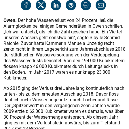
Owen.
Der hohe Wasserverlust von 24 Prozent ließ die
Alarmglocken bei einigen Gemeinderäten in Owen schrillen.
„Ich war entsetzt, als ich die Zahl gesehen habe. Ein Viertel
unseres Wassers geht sonstwo hin“, sagte Sibylle Schmid-
Raichle. Zuvor hatte Kämmerin Manuela Unzeitig recht
zerknirscht in ihrem Lagebericht zum Jahresabschluss 2018
der städtischen Wasserversorgung von der Verdoppelung
des Wasserverlusts berichtet. Von den 194 000 Kubikmetern
flossen knapp 46 000 Kubikmeter durch Leitungslecks in
den Boden. Im Jahr 2017 waren es nur knapp 23 000
Kubikmeter.
Ab 2015 ging der Verlust drei Jahre lang kontinuierlich nach
unten - bis zu dem erneuten Ausschlag 2018. Davor floss
deutlich mehr Wasser ungenutzt durch Löcher und Risse.
Der „Spitzenwert“ in den vergangenen zehn Jahren wurde
2009 erzielt: 62 000 Kubikmeter waren es damals, was über
30 Prozent der Wassermenge entsprach. Ab diesem Jahr
ging es mit dem Verlust stetig abwärts, bis zum Tiefstand
2017 mit 13 Prozent.