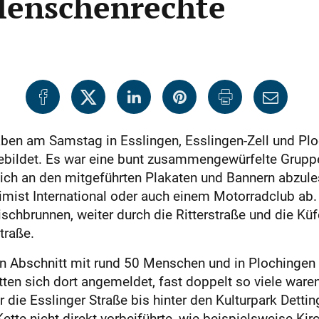
 Menschenrechte
en am Samstag in ­Esslingen, Esslingen-Zell und Plo
ebildet. Es war eine bunt zusammengewürfelte Gruppe
ch an den mitgeführten Plakaten und Bannern abzule
imist International oder auch einem Motorradclub ab.
ischbrunnen, weiter durch die Ritterstraße und die Kü
traße.
 ein Abschnitt mit rund 50 Menschen und in Plochinge
ten sich dort angemeldet, fast doppelt so viele ware
 die Esslinger Straße bis hinter den Kulturpark Dettin
ette nicht direkt vorbeiführte, wie beispielsweise Ki