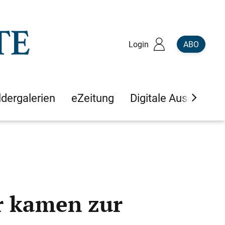
Login
ABO
ldergalerien
eZeitung
Digitale Ausgaben
r kamen zur