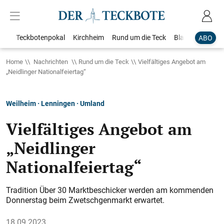
Teckbotenpokal
Kirchheim
Rund um die Teck
Blaulicht
Loka
ABO
Home
Nachrichten
Rund um die Teck
Vielfältiges Angebot am
„Neidlinger Nationalfeiertag“
Weilheim · Lenningen · Umland
Vielfältiges Angebot am
„Neidlinger
Nationalfeiertag“
Tradition Über 30 Marktbeschicker werden am kommenden
Donnerstag beim Zwetschgenmarkt erwartet.
18.09.2023