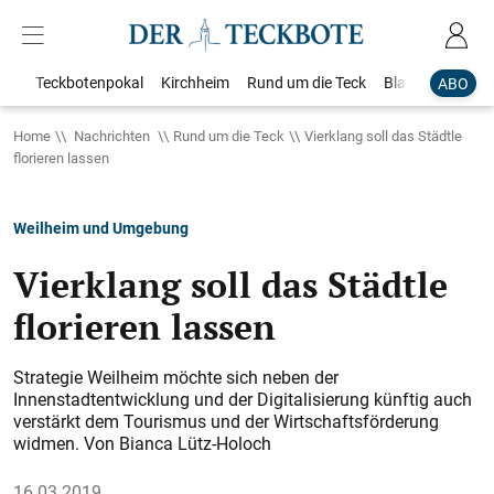
Teckbotenpokal
Kirchheim
Rund um die Teck
Blaulicht
Loka
ABO
Home
Nachrichten
Rund um die Teck
Vierklang soll das Städtle
florieren lassen
Weilheim und Umgebung
Vierklang soll das Städtle
florieren lassen
Strategie Weilheim möchte sich neben der
Innenstadtentwicklung und der Digitalisierung künftig auch
verstärkt dem Tourismus und der Wirtschaftsförderung
widmen. Von Bianca Lütz-Holoch
16.03.2019