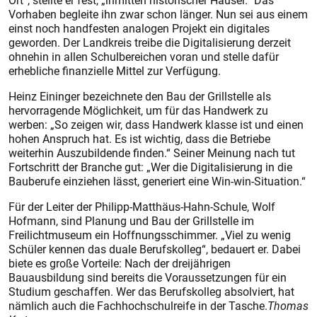
Ort“, stellte er fest, „inmitten historischer Häuser.“ Das
Vorhaben begleite ihn zwar schon länger. Nun sei aus einem
einst noch handfesten analogen Projekt ein digitales
geworden. Der Landkreis treibe die Digitalisierung derzeit
ohnehin in allen Schulbereichen voran und stelle dafür
erhebliche finanzielle Mittel zur Verfügung.
Heinz Eininger bezeichnete den Bau der Grillstelle als
hervorragende Möglichkeit, um für das Handwerk zu
werben: „So zeigen wir, dass Handwerk klasse ist und einen
hohen Anspruch hat. Es ist wichtig, dass die Betriebe
weiterhin Auszubildende finden.“ Seiner Meinung nach tut
Fortschritt der Branche gut: „Wer die Digitalisierung in die
Bauberufe einziehen lässt, generiert eine Win-win-Situation.“
Für der Leiter der Philipp-Matthäus-Hahn-Schule, Wolf
Hofmann, sind Planung und Bau der Grillstelle im
Freilichtmuseum ein Hoffnungsschimmer. „Viel zu wenig
Schüler kennen das duale Berufskolleg“, bedauert er. Dabei
biete es große Vorteile: Nach der dreijährigen
Bauausbildung sind bereits die Voraussetzungen für ein
Studium geschaffen. Wer das Berufskolleg absolviert, hat
nämlich auch die Fachhochschulreife in der Tasche.
Thomas