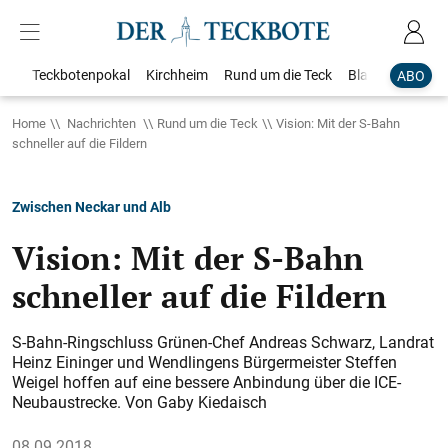
Teckbotenpokal
Kirchheim
Rund um die Teck
Blaulicht
Loka
ABO
Home
Nachrichten
Rund um die Teck
Vision: Mit der S-Bahn
schneller auf die Fildern
Zwischen Neckar und Alb
Vision: Mit der S-Bahn
schneller auf die Fildern
S-Bahn-Ringschluss Grünen-Chef Andreas Schwarz, Landrat
Heinz Eininger und Wendlingens Bürgermeister Steffen
Weigel hoffen auf eine bessere Anbindung über die ICE-
Neubaustrecke. Von Gaby Kiedaisch
08.09.2018