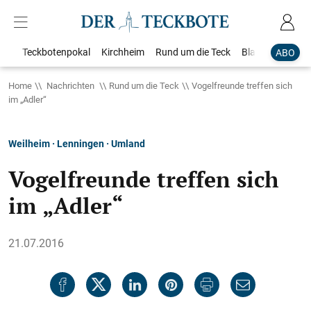
Teckbotenpokal
Kirchheim
Rund um die Teck
Blaulicht
Loka
ABO
Home
Nachrichten
Rund um die Teck
Vogelfreunde treffen sich
im „Adler“
Weilheim · Lenningen · Umland
Vogelfreunde treffen sich
im „Adler“
21.07.2016