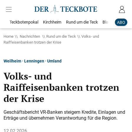
Teckbotenpokal
Kirchheim
Rund um die Teck
Blaulicht
Loka
ABO
Home
Nachrichten
Rund um die Teck
Volks- und
Raiffeisenbanken trotzen der Krise
Weilheim · Lenningen · Umland
Volks- und
Raiffeisenbanken trotzen
der Krise
Geschäftsbericht VR-Banken steigern Kredite, Einlagen und
Erträge und übernehmen Verantwortung für die Region.
12.02.2026