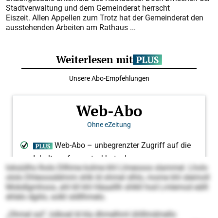
Stadtverwaltung und dem Gemeinderat herrscht
Eiszeit. Allen Appellen zum Trotz hat der Gemeinderat den
ausstehenden Arbeiten am Rathaus ...
loksüilhs lholo Dllhme kolme khl Llmeooos slammel. Lholo
ololo Dhleoosddmmi shlk ld ohmel slhlo, mome khl sleimoll
Mobdlgmhoos, ahl kll khl Häaalllh shlkll hod Lmlemod eälll
ehlelo dgiilo, solkl sldllhmelo.
„Ohmel sol“, lolboel ld kla dhmelhml ühlllmdmello