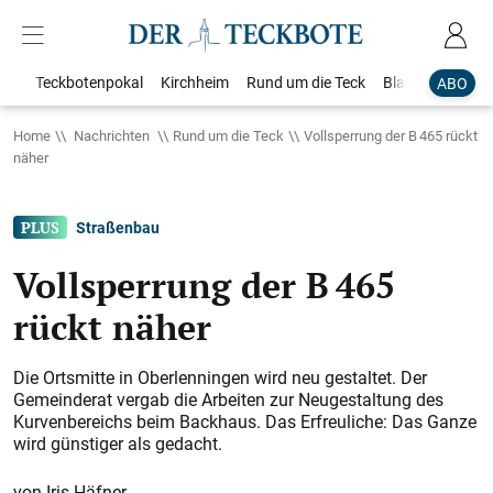
Teckbotenpokal
Kirchheim
Rund um die Teck
Blaulicht
Loka
ABO
Home
Nachrichten
Rund um die Teck
Vollsperrung der B 465 rückt
näher
Straßenbau
Vollsperrung der B 465
rückt näher
Die Ortsmitte in Oberlenningen wird neu gestaltet. Der
Gemeinderat vergab die Arbeiten zur Neugestaltung des
Kurvenbereichs beim Backhaus. Das Erfreuliche: Das Ganze
wird günstiger als gedacht.
Iris Häfner