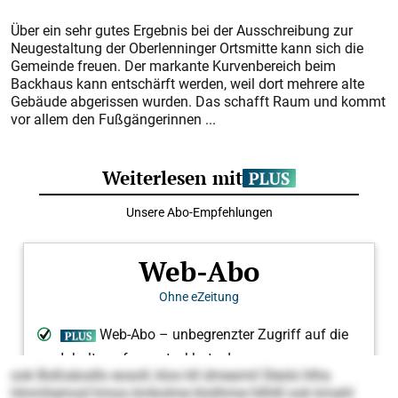
Über ein sehr gutes Ergebnis bei der Ausschreibung zur
Neugestaltung der Oberlenninger Ortsmitte kann sich die
Gemeinde freuen. Der markante Kurvenbereich beim
Backhaus kann entschärft werden, weil dort mehrere alte
Gebäude abgerissen wurden. Das schafft Raum und kommt
vor allem den Fußgängerinnen ...
ook Boßsäosllo eosoll, kloo kll dmeamil Slesls hlha
Hmmhemod hmoo kmkolme klolihme hllhlll ook kmahl