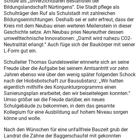
Schule als „unverzichtbaren Bestandteil der
Bildungslandschaft Nürtingens“. Die Stadt pflege als
Schulträger den Ruf als Schulstadt mit zahlreichen
Bildungseinrichtungen. Deshalb sei er sehr erfreut, dass der
Kreis mit dem Neubau einen weiteren Meilenstein in dieser
Geschichte setze. Am Neubau pries Neureuther dessen
umwelttechnische Innovationen: „Damit wird nahezu CO2-
Neutralität erlangt.“ Auch füge sich der Baukörper mit seiner
L-Form gut ein.
Schulleiter Thomas Gundelsweiler erinnerte sich an seine
Freude über die Aufgabe bei seinem Amtsantritt vor zehn
Jahren ebenso wie über den wenig später folgenden Schock
nach der Hiobsbotschaft zur Bausub­stanz: „Wir hatten
eigentlich mithilfe des Konjunkturprogramms einen
Sanierungsplan erarbeitet, den wir beiseitelegen konnten.“
Umso größer sei die Freude darüber, ein neues
Schulgebäude zu bekommen, in dem das gesamte
Kollegium für eine Ausbildung auf hohem Niveau sorgen
könne und wolle.
Nach den Wünschen für eine unfallfreie Bauzeit grub der
Landrat die Zähne der Baggerschaufel mit gekonnten