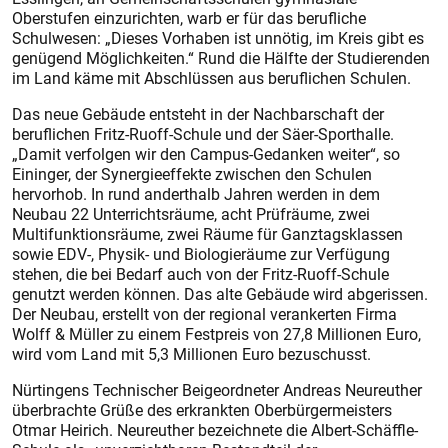
Oberstufen einzurichten, warb er für das berufliche
Schulwesen: „Dieses Vorhaben ist unnötig, im Kreis gibt es
genügend Möglichkeiten.“ Rund die Hälfte der Studierenden
im Land käme mit Abschlüssen aus beruflichen Schulen.
Das neue Gebäude entsteht in der Nachbarschaft der
beruflichen Fritz-Ruoff-Schule und der Säer-Sporthalle.
„Damit verfolgen wir den Campus-Gedanken weiter“, so
Eininger, der Synergieeffekte zwischen den Schulen
hervorhob. In rund anderthalb Jahren werden in dem
Neubau 22 Unterrichtsräume, acht Prüfräume, zwei
Multifunktionsräume, zwei Räume für Ganztagsklassen
sowie EDV-, Physik- und Biologieräume zur Verfügung
stehen, die bei Bedarf auch von der Fritz-Ruoff-Schule
genutzt werden können. Das alte Gebäude wird abgerissen.
Der Neubau, erstellt von der regional verankerten Firma
Wolff & Müller zu einem Festpreis von 27,8 Millionen Euro,
wird vom Land mit 5,3 Millionen Euro bezuschusst.
Nürtingens Technischer Beigeordneter Andreas Neureuther
überbrachte Grüße des erkrankten Oberbürgermeisters
Otmar Heirich. Neureuther bezeichnete die Albert-Schäffle-