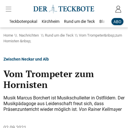
Teckbotenpokal
Kirchheim
Rund um die Teck
Blaulicht
Loka
ABO
Home
Nachrichten
Rund um die Teck
Vom Trompeter&nbsp;zum
Hornisten &nbsp;
Zwischen Neckar und Alb
Vom Trompeter zum
Hornisten
Musik Marcus Borchert ist Musikschulleiter in Ostfildern. Der
Musikpädagoge aus Leidenschaft freut sich, dass
Präsenzunterricht wieder möglich ist.
Von Rainer Kellmayer
02.09.2021