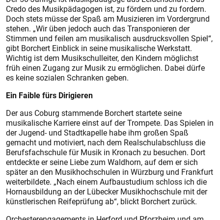
Credo des Musikpädagogen ist, zu fördern und zu fordern.
Doch stets müsse der Spaß am Musizieren im Vordergrund
stehen. „Wir üben jedoch auch das Transponieren der
Stimmen und feilen am musikalisch ausdrucksvollen Spiel“,
gibt Borchert Einblick in seine musikalische Werkstatt.
Wichtig ist dem Musikschulleiter, den Kindern möglichst
früh einen Zugang zur Musik zu ermöglichen. Dabei dürfe
es keine sozialen Schranken geben.
Ein Faible fürs Dirigieren
Der aus Coburg stammende Borchert startete seine
musikalische Karriere einst auf der Trompete. Das Spielen in
der Jugend- und Stadtkapelle habe ihm großen Spaß
gemacht und motiviert, nach dem Realschulabschluss die
Berufsfachschule für Musik in Kronach zu besuchen. Dort
entdeckte er seine Liebe zum Waldhorn, auf dem er sich
später an den Musikhochschulen in Würzburg und Frankfurt
weiterbildete. „Nach einem Aufbaustudium schloss ich die
Hornausbildung an der Lübecker Musikhochschule mit der
künstlerischen Reifeprüfung ab“, blickt Borchert zurück.
Orchesterengagements in Herford und Pforzheim und am