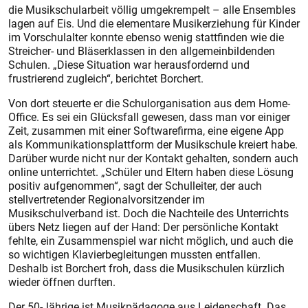
die Musikschularbeit völlig umgekrempelt – alle Ensembles
lagen auf Eis. Und die elementare Musikerziehung für Kinder
im Vorschulalter konnte ebenso wenig stattfinden wie die
Streicher- und Bläserklassen in den allgemeinbildenden
Schulen. „Diese Situation war herausfordernd und
frustrierend zugleich“, berichtet Borchert.
Von dort steuerte er die Schulorganisation aus dem Home-
Office. Es sei ein Glücksfall gewesen, dass man vor einiger
Zeit, zusammen mit einer Softwarefirma, eine eigene App
als Kommunikationsplattform der Musikschule kreiert habe.
Darüber wurde nicht nur der Kontakt gehalten, sondern auch
online unterrichtet. „Schüler und Eltern haben diese Lösung
positiv aufgenommen“, sagt der Schulleiter, der auch
stellvertretender Regionalvorsitzender im
Musikschulverband ist. Doch die Nachteile des Unterrichts
übers Netz liegen auf der Hand: Der persönliche Kontakt
fehlte, ein Zusammenspiel war nicht möglich, und auch die
so wichtigen Klavierbegleitungen mussten entfallen.
Deshalb ist Borchert froh, dass die Musikschulen kürzlich
wieder öffnen durften.
Der 50-Jährige ist Musikpädagoge aus Leidenschaft. Das