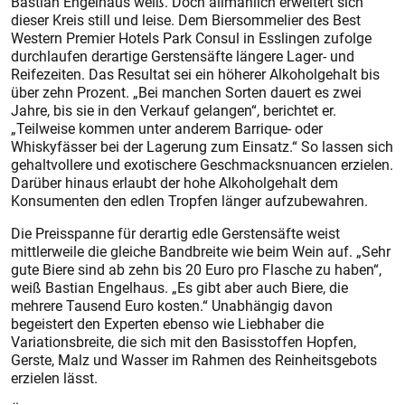
Bastian Engelhaus weiß. Doch allmählich erweitert sich
dieser Kreis still und leise. Dem Biersommelier des Best
Western Premier Hotels Park Consul in Esslingen zufolge
durchlaufen derartige Gerstensäfte längere Lager- und
Reifezeiten. Das Resultat sei ein höherer Alkoholgehalt bis
über zehn Prozent. „Bei manchen Sorten dauert es zwei
Jahre, bis sie in den Verkauf gelangen“, berichtet er.
„Teilweise kommen unter anderem Barrique- oder
Whiskyfässer bei der Lagerung zum Einsatz.“ So lassen sich
gehaltvollere und exotischere Geschmacksnuancen erzielen.
Darüber hinaus erlaubt der hohe Alkoholgehalt dem
Konsumenten den edlen Tropfen länger aufzubewahren.
Die Preisspanne für derartig edle Gerstensäfte weist
mittlerweile die gleiche Bandbreite wie beim Wein auf. „Sehr
gute Biere sind ab zehn bis 20 Euro pro Flasche zu haben“,
weiß Bastian Engelhaus. „Es gibt aber auch Biere, die
mehrere Tausend Euro kosten.“ Unabhängig davon
begeistert den Experten ebenso wie Liebhaber die
Variationsbreite, die sich mit den Basisstoffen Hopfen,
Gerste, Malz und Wasser im Rahmen des Reinheitsgebots
erzielen lässt.