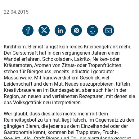
22.04.2015
Kirchheim. Bier ist längst kein reines Kneipengetränk mehr.
Der Gerstensaft hat in den vergangenen Jahren einen
Wandel erfahren. Schokoladen-, Lakritz-, Nelken- oder
Kräuternoten, Aromen von Zitrus- oder Tropenfrüchten
stehen für Biergenuss jenseits industriell gebrauter
Massenware. Mit handwerklichem Geschick, viel
Leidenschaft und dem Mut, Neues auszuprobieren, tüfteln
Kreativbrauereien im Bundesgebiet, aber auch hier in der
Region, an neuen und verfeinerten Rezepturen, mit denen sie
das Volksgetränk neu interpretieren.
Wer glaubt, dass dies alles nichts mehr mit dem
Reinheitsgebot zu tun hat, liegt falsch. Im Gegensatz zu den
gängigen Bieren, die jeder aus dem Einzelhandel oder der
Gastronomie kennt, kommen bei Trappisten-, Frucht-,
Gewürz-, Ale-, Craft-Bieren und Co., die hierzulande gebraut