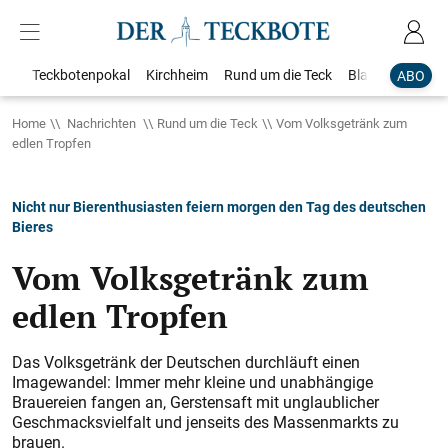
Teckbotenpokal
Kirchheim
Rund um die Teck
Blaulicht
Loka
ABO
Home
Nachrichten
Rund um die Teck
Vom Volksgetränk zum
edlen Tropfen
Nicht nur Bierenthusiasten feiern morgen den Tag des deutschen
Bieres
Vom Volksgetränk zum
edlen Tropfen
Das Volksgetränk der Deutschen durchläuft einen
Imagewandel: Immer mehr kleine und unabhängige
Brauereien fangen an, Gerstensaft mit ­unglaublicher
Geschmacks­vielfalt und jenseits des ­Massenmarkts zu
brauen.