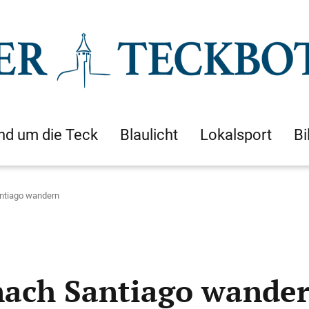
nd um die Teck
Blaulicht
Lokalsport
Bi
ntiago wandern
nach Santiago wande