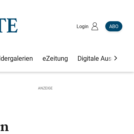
Login
ABO
ldergalerien
eZeitung
Digitale Ausgaben
rn