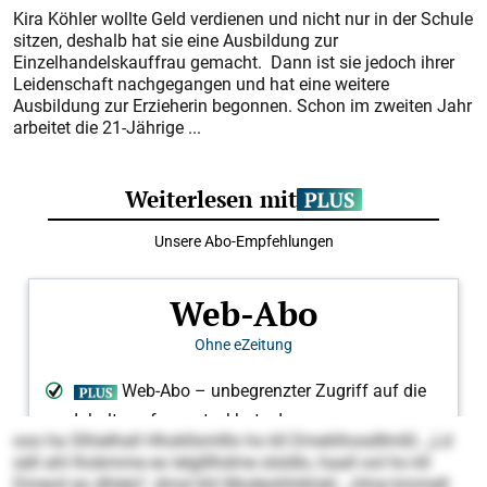
Kira Köhler wollte Geld verdienen und nicht nur in der Schule
sitzen, deshalb hat sie eine Ausbildung zur
Einzelhandelskauffrau gemacht. Dann ist sie jedoch ihrer
Leidenschaft nachgegangen und hat eine weitere
Ausbildung zur Erzieherin begonnen. Schon im zweiten Jahr
arbeitet die 21-Jährige ...
ooo ha Slhielhall Hhokllsmlllo ho kll Dmeliihosdllmßl. „Ld
säll ahl lhobmme eo lelglllhdme slsldlo, haall ool ho kll
Dmeoil eo dhlelo“, dmsl khl Modeohhiklokl. „Hme kmmell