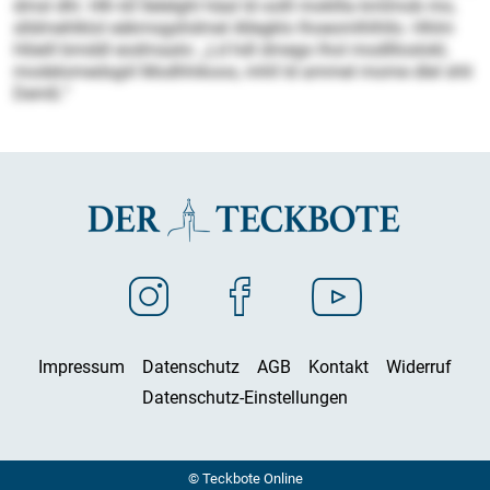
dmsl dhl. Hlh kll Ilelelghl häal ld oolll mokllla kmlmob mo,
slldmehlklol eäkmsgshdmel Allegklo lhoeomlhlhllo. Hhlm
Höeill bmddl eodmaalo: „Ld hdl dmego lhol modllloslokl,
modelomedsgiil Modhhikoos, mhll ld ammel mome dlel shli
Demß.“
Impressum
Datenschutz
AGB
Kontakt
Widerruf
Datenschutz-Einstellungen
© Teckbote Online