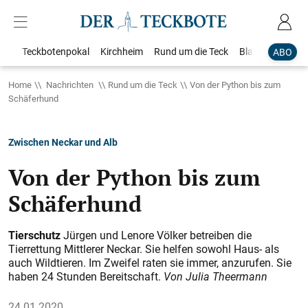
Teckbotenpokal
Kirchheim
Rund um die Teck
Blaulicht
Loka
ABO
Home
Nachrichten
Rund um die Teck
Von der Python bis zum
Schäferhund
Zwischen Neckar und Alb
Von der Python bis zum
Schäferhund
Tierschutz
Jürgen und Lenore Völker betreiben die
Tierrettung Mittlerer Neckar. Sie helfen sowohl Haus- als
auch Wildtieren. Im Zweifel raten sie immer, anzurufen. Sie
haben 24 Stunden Bereitschaft.
Von Julia Theermann
24.01.2020