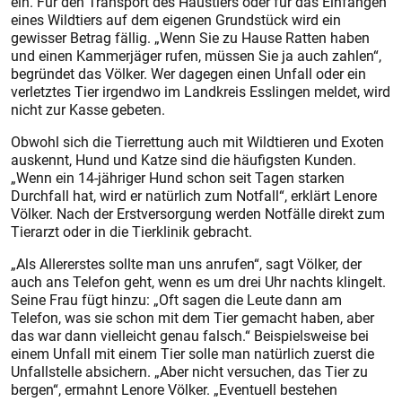
ein. Für den Transport des Haustiers oder für das Einfangen
eines Wildtiers auf dem eigenen Grundstück wird ein
gewisser Betrag fällig. „Wenn Sie zu Hause Ratten haben
und einen Kammerjäger rufen, müssen Sie ja auch zahlen“,
begründet das Völker. Wer dagegen einen Unfall oder ein
verletztes Tier irgendwo im Landkreis Esslingen meldet, wird
nicht zur Kasse gebeten.
Obwohl sich die Tierrettung auch mit Wildtieren und Exoten
auskennt, Hund und Katze sind die häufigsten Kunden.
„Wenn ein 14-jähriger Hund schon seit Tagen starken
Durchfall hat, wird er natürlich zum Notfall“, erklärt Lenore
Völker. Nach der Erstversorgung werden Notfälle direkt zum
Tierarzt oder in die Tierklinik gebracht.
„Als Allererstes sollte man uns anrufen“, sagt Völker, der
auch ans Telefon geht, wenn es um drei Uhr nachts klingelt.
Seine Frau fügt hinzu: „Oft sagen die Leute dann am
Telefon, was sie schon mit dem Tier gemacht haben, aber
das war dann vielleicht genau falsch.“ Beispielsweise bei
einem Unfall mit einem Tier solle man natürlich zuerst die
Unfallstelle absichern. „Aber nicht versuchen, das Tier zu
bergen“, ermahnt Lenore Völker. „Eventuell bestehen