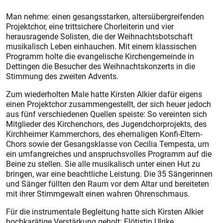
Man nehme: einen gesangsstarken, alters­übergreifenden
Projektchor, eine trittsichere Chorleiterin und vier
herausragende Solisten, die der Weihnachtsbotschaft
musikalisch Leben einhauchen. Mit einem klassischen
Programm holte die evangelische Kirchengemeinde in
Dettingen die Besucher des Weihnachtskonzerts in die
Stimmung des zweiten Advents.
Zum wiederholten Male hatte Kirsten Alkier dafür eigens
einen Projektchor zusammengestellt, der sich heuer jedoch
aus fünf verschiedenen Quellen speiste: So vereinten sich
Mitglieder des Kirchenchors, des Jugendchorprojekts, des
Kirchheimer Kammerchors, des ehemaligen Konfi-Eltern-
Chors sowie der Gesangsklasse von Cecilia Tempesta, um
ein umfangreiches und anspruchsvolles Programm auf die
Beine zu stellen. Sie alle musikalisch unter einen Hut zu
bringen, war eine beachtliche Leistung. Die 35 Sängerinnen
und Sänger füllten den Raum vor dem Altar und bereiteten
mit ihrer Stimmgewalt einen wahren Ohrenschmaus.
Für die instrumentale Begleitung hatte sich Kirsten Alkier
hochkarätige Verstärkung geholt: Flötistin Ulrike