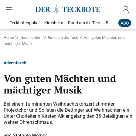
Teckbotenpokal
Kirchheim
Rund um die Teck
Blaulicht
Loka
ABO
Home
Nachrichten
Rund um die Teck
Von guten Mächten und
mächtiger Musik
Adventszeit
Von guten Mächten und
mächtiger Musik
Bei einem fulminanten Weihnachtskonzert stimmten
Projektchor und Solisten die Dettinger auf Weihnachten ein.
Unter Chorleiterin Kirsten Alkier gelang den 35 Beteiligten ein
wahrer Ohrenschmaus.
Stefanie Werner