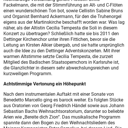
Fackelmann, die mit der Stimmführung an Alt- und C-Flöten
einen wunderschönen Ton bot, sowie Cellistin Sabine Bruns
und Organist Bernhard Ackermann, für den die Truhenorgel
eigens aus der Martinskirche beschafft worden war. Was lag
näher, als der Altistin Cecilia Tempesta die Soli in diesem
Konzert zu übertragen? Schließlich hatte sie bis 2011 den
Dettinger Kirchenchor unter ihren Fittichen, bevor sie die
Leitung an Kirsten Alkier übergab, und sie hatte ursprünglich
auch die Idee zu den Dettinger Adventskonzerten. Mit ihrer
warmen Altstimme setzte Cecilia Tempesta, die zurzeit
Mitglied des Badischen Staatsopernchors in Karlsruhe ist,
die Glanzlichter in diesem sehr abwechslungsreichen und
kurzweiligen Programm.
Achtstimmige Vertonung ein Höhepunkt
Nach dem instrumentalen Auftakt mit einer Sonate von
Benedetto Marcello ging es barock weiter. Es folgten Stücke
aus Oratorien von Georg Friedrich Händel sowie aus Johann
Sebastian Bachs Weihnachtsoratorium, darunter so beliebte
Arien wie „Bereite dich Zion“. Das musikalische Programm
spannte dann den Bogen zu den Weihnachtsliedern des