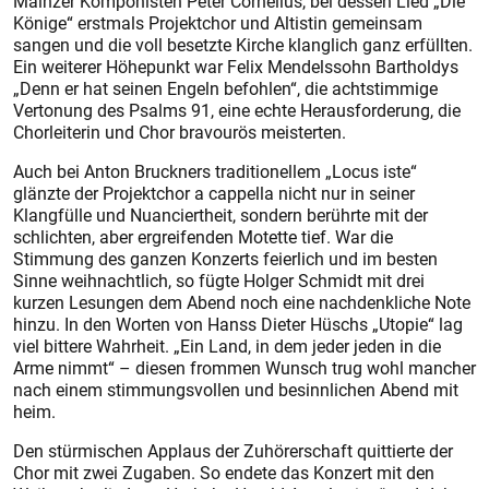
Mainzer Komponisten Peter Cornelius, bei dessen Lied „Die
Könige“ erstmals Projektchor und Altistin gemeinsam
sangen und die voll besetzte Kirche klanglich ganz erfüllten.
Ein weiterer Höhepunkt war Felix Mendelssohn Bartholdys
„Denn er hat seinen Engeln befohlen“, die achtstimmige
Vertonung des Psalms 91, eine echte Herausforderung, die
Chorleiterin und Chor bravourös meisterten.
Auch bei Anton Bruckners traditionellem „Locus iste“
glänzte der Projektchor a cappella nicht nur in seiner
Klangfülle und Nuanciertheit, sondern berührte mit der
schlichten, aber ergreifenden Motette tief. War die
Stimmung des ganzen Konzerts feierlich und im besten
Sinne weihnachtlich, so fügte Holger Schmidt mit drei
kurzen Lesungen dem Abend noch eine nachdenkliche Note
hinzu. In den Worten von Hanss Die­ter Hüschs „Utopie“ lag
viel bittere Wahrheit. „Ein Land, in dem jeder jeden in die
Arme nimmt“ – diesen frommen Wunsch trug wohl mancher
nach einem stimmungsvollen und besinnlichen Abend mit
heim.
Den stürmischen Applaus der Zuhörerschaft quittierte der
Chor mit zwei Zugaben. So endete das Konzert mit den