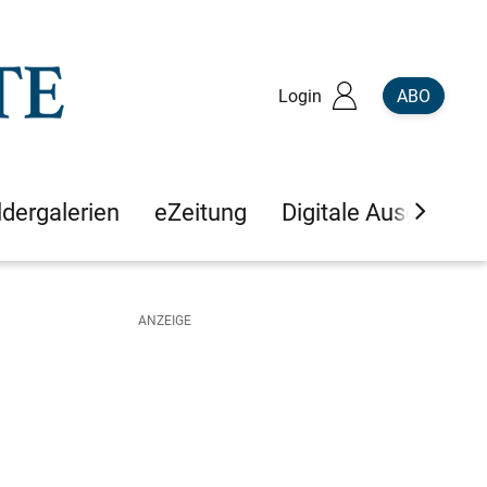
Login
ABO
ldergalerien
eZeitung
Digitale Ausgaben