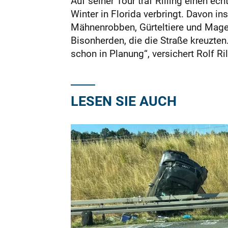
Auf seiner Tour traf Rilling einen e
Winter in Florida verbringt. Davon i
Mähnenrobben, Gürteltiere und Magell
Bisonherden, die die Straße kreuzte
schon in Planung“, versichert Rolf Ril
LESEN SIE AUCH