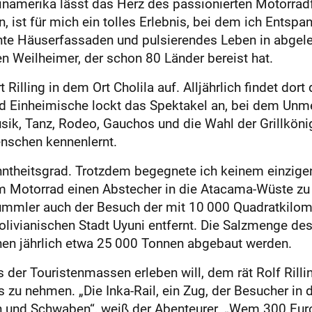
inamerika lässt das Herz des passionierten Motorrad
 ist für mich ein tolles Erlebnis, bei dem ich Entspa
nte Häuserfassaden und pulsierendes Leben in abgel
n Weilheimer, der schon 80 Länder bereist hat.
Rilling in dem Ort Cholila auf. Alljährlich findet dort 
nd Einheimische lockt das Spektakel an, bei dem Un
sik, Tanz, Rodeo, Gauchos und die Wahl der Grillkönig
nschen kennenlernt.
theitsgrad. Trotzdem begegnete ich keinem einzigen To
em Motorrad einen Abstecher in die Atacama-Wüste zu
ummler auch der Besuch der mit 10 000 Quadratkilome
bolivianischen Stadt Uyuni entfernt. Die Salzmenge des
nen jährlich etwa 25 000 Tonnen abgebaut werden.
er Touristenmassen erleben will, dem rät Rolf Rillin
s zu nehmen. „Die Inka-Rail, ein Zug, der Besucher in
en und Schwaben“, weiß der Abenteurer. „Wem 300 Euro 