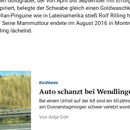
chten Goldgräber, der von April bis September mit Erf
nspiriert, belegte der Schwabe gleich einen Goldwasc
an-Pinguine wie in Lateinamerika stieß Rolf Rilling hi
n. Seine Mammuttour endete im August 2016 in Montre
ling lächelnd.
Kirchheim
Auto schanzt bei Wendlinge
Bei einem Unfall auf der A 8 sind ein 60-jähr
am Donnerstagmorgen schwer verletzt word
Antje Dörr