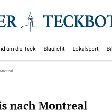
nd um die Teck
Blaulicht
Lokalsport
Bi
 Montreal
s nach Montreal