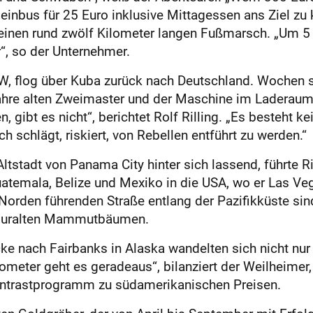
leinbus für 25 Euro inklusive Mittagessen ans Ziel zu
h einen rund zwölf Kilometer langen Fußmarsch. „Um 5
“, so der Unternehmer.
W, flog über Kuba zurück nach Deutschland. Wochen sp
ahre alten Zweimaster und der Maschine im Laderaum
, gibt es nicht“, berichtet Rolf Rilling. „Es besteht
 schlägt, riskiert, von Rebellen entführt zu werden.“
stadt von Panama City hinter sich lassend, führte Ri
uatemala, Belize und Mexiko in die USA, wo er Las V
Norden führenden Straße entlang der Pazifikküste sind
nd uralten Mammutbäumen.
ke nach Fairbanks in Alaska wandelten sich nicht nur
meter geht es geradeaus“, bilanziert der Weilheimer, d
Kontrastprogramm zu südamerikanischen Preisen.