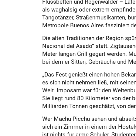
Flussbetten und Regenwälder – Late
als waghalsig oder extrem empfinden,
Tangotänzer, Straßenmusikanten, bu
Metropole Buenos Aires fasziniert de
Die alten Traditionen der Region spürt 
Nacional del Asado“ statt. Zigtause
Meter langen Grill gegart werden. Mu
bei dem er Sitten, Gebräuche und Me
„Das Fest genießt einen hohen Bekann
es sich nicht nehmen ließ, mit sein
Welt. Imposant war für den Weltenb
Sie liegt rund 80 Kilometer von der 
Milliarden Tonnen geschätzt, von de
Wer Machu Picchu sehen und abseits d
sich ein Zimmer in einem der Hostel
ist nichts für arme Schüler, Student