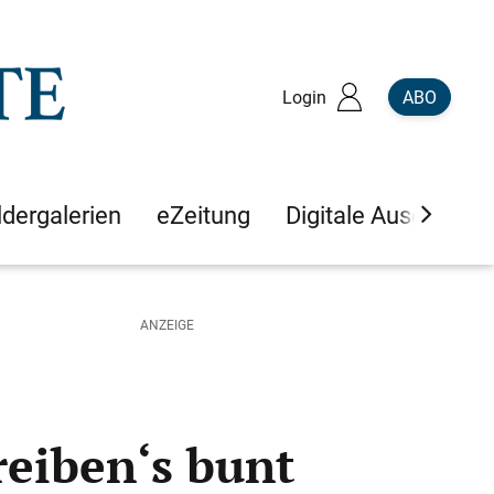
Login
ABO
ldergalerien
eZeitung
Digitale Ausgaben
reiben‘s bunt