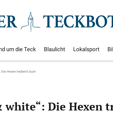
nd um die Teck
Blaulicht
Lokalsport
Bi
 Die Hexen treiben‘s bunt
 white“: Die Hexen t