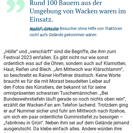
Rund 100 Bauern aus der
Umgebung von Wacken waren im
Einsatz.
erzählt, dass die Besucher ohne Hilfe von Traktoren
Rainer Hoffelner
nicht aufs Gelände gekommen wären.
„Hölle“ und „verschärft“ sind die Begriffe, die ihm zum
Festival 2023 einfallen. Es gibt nicht nur wie sonst
ordentlich was auf die Ohren, sondern auch auf Klamotten,
Haut, Reifen und Blech. „Am Mittwoch war Klärschlamm“,
so beschreibt es Rainer Hoffelner drastisch. Keine Worte
braucht es für die mit Morast besudelten Leiber auf
den Fotos des Künstlers, der bekannt ist für seine
omnipräsenten schwarzen Tuschemännchen. „Bei
Bundeswehrstiefeln läuft gerade so noch nichts oben rein“,
erzählt der Wacken-Fan am Telefon lachend. Trotzdem ging
er auf Nummer sicher und fuhr am Mittwoch nach Itzehoe,
um sich ein paar ordentliche Gummistiefel zu besorgen –
„fabrikneu in Grün“. Neben ihm sei auf dem Gelände jemand
ausgerutscht. Da klebe einfach alles. Andere würden ihre