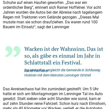
Schuhe auf einen Haufen geworfen. „Das war ein
ordentlicher Berg“, erinnert sich Rainer Hoffelner. Vor acht
Jahren wurden die Autos bei der Abreise nach tagelangem
Regen mit Traktoren vom Gelände gezogen. „Dieses Mal
musste man sie schon draufziehen. Da waren rund 100
Bauern im Einsatz“, sagt der Lenninger.
Wacken ist der Wahnsinn. Das ist
so, als gäbe es einmal im Jahr in
Schlattstall ein Festival.
Der Metal-Fan vergleicht die Gemeinde in Schleswig-
Rainer Hoffelner
Holstein mit dem kleinsten Lenninger Ortsteil
Das Anreisechaos hat ihn zumindest gestreift: Um 5 Uhr
hatte er sich am Montagmorgen im Lenninger Tal ins Auto
gesetzt. Statt sieben oder acht Stunden wie sonst, kam er
auf zehn Stunden reine Fahrzeit. Schon kurz nach Elmshorn,
mehr als 40 Kilometer vor Wacken, verließ er die Autobahn,