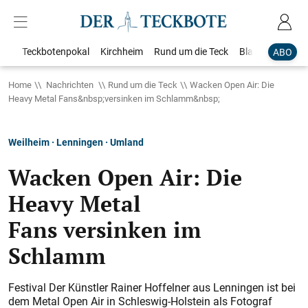
Teckbotenpokal
Kirchheim
Rund um die Teck
Blaulicht
Loka
ABO
Home
Nachrichten
Rund um die Teck
Wacken Open Air: Die
Heavy Metal Fans&nbsp;versinken im Schlamm&nbsp;
Weilheim · Lenningen · Umland
Wacken Open Air: Die
Heavy Metal
Fans versinken im
Schlamm
Festival Der Künstler Rainer Hoffelner aus Lenningen ist bei
dem Metal Open Air in Schleswig-Holstein als Fotograf