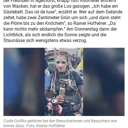
bei Freunden in Agethorst, knapp fünf Kilometer entfernt
von Wacken, hat er das große Los gezogen. „Ich habe ein
Gästebett. Das ist de luxe“, erzählt er. Wer auf dem Gelände
zeltet, habe zwei Zentimeter Grün um sich „und dann steht
die Plörre bis zu den Knöcheln“, so Rainer Hoffelner. „Da
kann nichts mehr abdampfen.“ Am Donnerstag dann der
Lichtblick, als sich endlich die Sonne zeigte und die
Staunässe sich wenigstens etwas verzog.
Coole Outfits gehören bei den Besucherinnen und Besuchern wie
immer dazu. Foto: Rainer Hoffelner