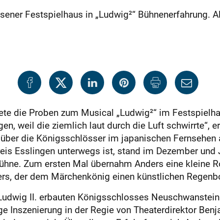
sener Festspielhaus in „Ludwig²“ Bühnenerfahrung. A
te die Proben zum Musical „Ludwig²“ im Festspielhau
, weil die ziemlich laut durch die Luft schwirrte“, er
 über die Königsschlösser im japanischen Fernsehen a
eis Esslingen unterwegs ist, stand im Dezember und 
hne. Zum ersten Mal übernahm Anders eine kleine Roll
ers, der dem Märchenkönig einen künstlichen Regenbo
Ludwig II. erbauten Königsschlosses Neuschwanstein 
Inszenierung in der Regie von Theaterdirektor Benj