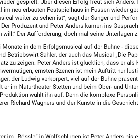
ieder gespielt. Über diesen Erfolg freut sich Anders.
 im neu erbauten Festspielhaus in Füssen wieder gesp
cal weiter zu sehen ist“, sagt der Sänger und Perfor
Der Produzent und Peter Anders kamen ins Gespräch,
will.“ Der Aufforderung, doch mal seine Unterlagen z
ei Monate in dem Erfolgsmusical auf der Bühne - diese
d Betriebswirt Sahler, der auch das Musical „Die Päps
tz zu zeigen. Peter Anders ist glücklich, dass er als 
ermütigen, ernsten Szenen ist mein Auftritt nur lustig
ger, der Ludwig verkörpert, viel auf der Bühne präsent
 er im Naturtheater Stetten und beim Ober- und Untera
roduktion wühlt ihn auf. Denn die komplexe Persönlic
derer Richard Wagners und der Künste in die Geschich
er im „Rössle“ in Wolfschlugen ist Peter Anders bis e