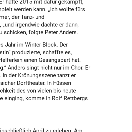
 Er hatte 2015 mit dafür gekämpft,
ielt werden kann. „Ich wollte fürs
mer, der Tanz- und
 „und irgendwie dachte er dann,
u schicken, folgte Peter Anders.
s Jahr im Winter-Block. Der
tin“ produzierte, schaffte es,
Helferlein einen Gesangspart hat.
.“ Anders singt nicht nur im Chor. Er
. In der Krönungsszene tanzt er
icher Dorftheater. In Füssen
hkeit des von vielen bis heute
te einging, komme in Rolf Rettbergs
inschließlich April zu erleben. Am