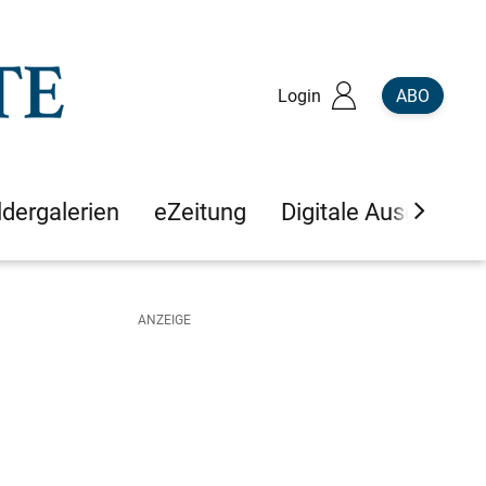
Login
ABO
ldergalerien
eZeitung
Digitale Ausgaben