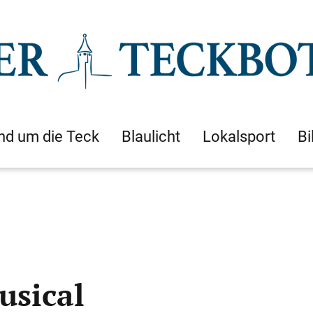
nd um die Teck
Blaulicht
Lokalsport
Bi
usical