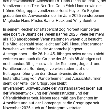
des Schwäbischen Albvereins Dr. Hans-Ulrich Rauchfuß, der
Vorsitzende des Teck-Neuffen-Gaus Erich Haas sowie der
frühere Ortsgruppen­vorsitzende Horst Hoyler. Zu Beginn
gedachten die Anwesenden der im Jahr 2025 verstorbenen
Mitglieder Hans Pfister, Rainer Hack und Willy Beintner.
In seinem Rechenschaftsbericht zog Norbert Rumberger
eine positive Bilanz des Vereinsjahres 2025. Viele der mehr
als 150 angebotenen Veranstaltungen waren gut besucht.
Die Mitgliederzahl stieg leicht auf 249. Herausforderungen
bestehen weiterhin bei der Ansprache jüngerer
Altersgruppen – die 26- bis 45-Jährigen seien nahezu nicht
vertreten und auch die Gruppe der 46- bis 65-Jährigen sei
noch ausbaufähig – sowie in der Senioren-, Jugend- und
Familienarbeit. Rumberger verwies zudem auf die
Beitragserhöhung an den Gesamtverein, die der
Instandhaltung von Wanderheimen und Aussichtstürmen
dient; der Anteil der Ortsgruppe bleibt
unverändert. Schwerpunkte der Vorstandsarbeit lagen auf
der Weiterentwicklung der Vereinsstruktur und der
Öffentlichkeitsarbeit. Neben regelmäßigen Berichten im
Amtsblatt und auf der Homepage ist die Ortsgruppe seit
November 2025 auch auf Instagram vertreten.