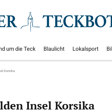
nd um die Teck
Blaulicht
Lokalsport
Bi
sel Korsika
lden Insel Korsika