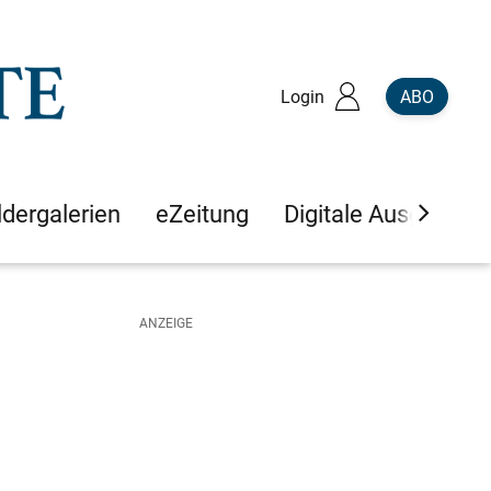
Login
ABO
ldergalerien
eZeitung
Digitale Ausgaben