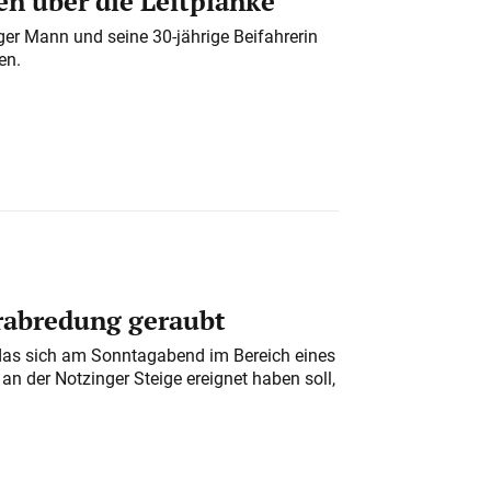
n über die Leitplanke
iger Mann und seine 30-jährige Beifahrerin
en.
erabredung geraubt
das sich am Sonntagabend im Bereich eines
n der Notzinger Steige ereignet haben soll,