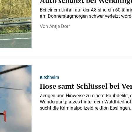
Auto schanzt bei Wendlinge
Bei einem Unfall auf der A 8 sind ein 60-jähr
am Donnerstagmorgen schwer verletzt word
Antje Dörr
Kirchheim
Hose samt Schlüssel bei V
Zeugen und Hinweise zu einem Raubdelikt, 
Wanderparkplatzes hinter dem Waldfriedhof a
sucht die Kriminalpolizeidirektion Esslingen.