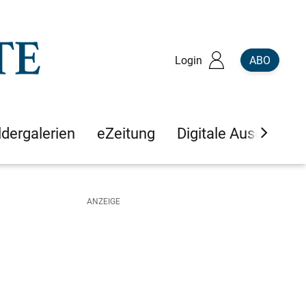
Login
ABO
ldergalerien
eZeitung
Digitale Ausgaben