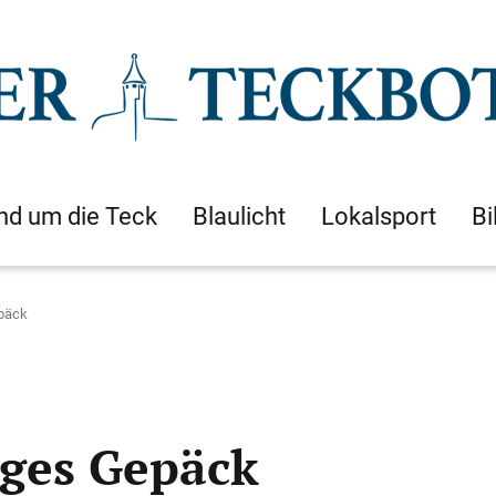
nd um die Teck
Blaulicht
Lokalsport
Bi
päck
iges Gepäck