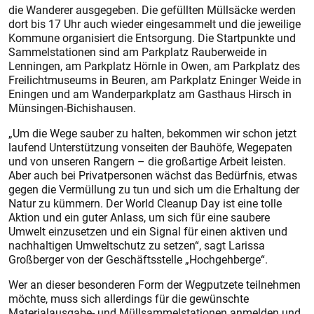
die Wanderer ausgegeben. Die gefüllten Müllsäcke werden
dort bis 17 Uhr auch wieder eingesammelt und die jeweilige
Kommune organisiert die Entsorgung. Die Startpunkte und
Sammelstationen sind am Parkplatz Rauberweide in
Lenningen, am Parkplatz Hörnle in Owen, am Parkplatz des
Freilichtmuseums in Beuren, am Parkplatz Eninger Weide in
Eningen und am Wanderparkplatz am Gasthaus Hirsch in
Münsingen-­Bichishausen.
„Um die Wege sauber zu ­halten, bekommen wir schon jetzt
laufend Unterstützung vonseiten der Bauhöfe, Wegepaten
und von unseren Rangern – die großartige Arbeit leisten.
Aber auch bei Privatpersonen wächst das Bedürfnis, etwas
gegen die Vermüllung zu tun und sich um die Erhaltung der
Natur zu kümmern. Der World Cleanup Day ist eine tolle
Aktion und ein guter Anlass, um sich für eine saubere
Umwelt einzusetzen und ein Signal für einen aktiven und
nachhaltigen Umweltschutz zu setzen“, sagt Larissa
Großberger von der Geschäftsstelle „Hochgehberge“.
Wer an dieser besonderen Form der Wegputzete teilnehmen
möchte, muss sich allerdings für die gewünschte
Materialausgabe- und Müllsammelstationen anmelden und