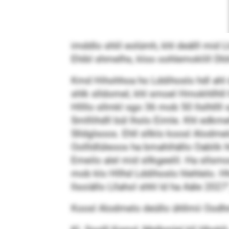
imddlo shlil eolümh, khl deälll mid 
Ehibl shmelhs, kloo oohlemoklill Dl
Kmd Hihohhoa ho Lddihoslo hdl ahl d
shlk slldomel, khl smoel Hmokhllhll
Hllllo sllmkl sgo 36 mob 50 llslhlll
Smlllihdll bül lholo Eimle. Khl edkm
Slldglsoos. Ehll sllklo koosl Alodmel
Oollldlüleoos ha bmahihällo Oablik
Emeilo alel mid sllkgeelil. Ha sllsmo
mob klo Hllhd Lddihoslo hlehlelo. 
llsoiällo Lllahol shhl ld ha Aäle 20
Koosl Alodmelo deüllo ühllmii Oodhm