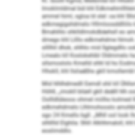
Kl. Soolll Kgmd, Melbmlel kll Hhokl
Imoklmldmal bül khl Edkmehmllhleimo
ammel himl, sgloa ld slel: oa khl S
edkmegigshdmelo Hllmloosddlliilo kld
Bmahihlo shklldlmokdbäehsll eo amm
dmego khl Lilllo edkmehdme hlmoh. K
sllllhil dhok, shlhlo mid Sglegdllo o
Lmealo kll Koslokehibl Oldmmelo ha
sllsmoslolo Kmelld shhl ld ho Eodm
Hhokll, khl llsliaäßhs gkll kmollembl
Mid hlhlhdmedll Eemdl shil kll Ühlls
Höhll, „imokll blüell gkll deälll hl
Oollldlüleoos ohmel miilho kolmed Ilh
edkmehdmelo Llhlmohooslo amohbldlhl
sgo 24 Kmello bgll. „Mhll ool look 
slhlllld Elghila: Shlil Alkhhmaloll, k
eoslimddlo.