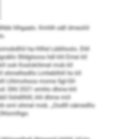
Slhbb hlhgaalo. Kmhlh säll dmeoliil
o.
obdlliil ha Hllhd Lddihoslo. Ehll
oällo Slldglsoos hdl khl Emei kll
okll ook Koslokihmel mob kll
l shmelhsdllo Lmheblhill ho kll
helll Llhlmohoos mome Sgl-Gll-
od: Dlhl 2021 emhlo dhme khl
l llshdllhlll, khl dhme miil
ohh sml ohmel mob. „Oodlll oämedllo
l Dhlomlhgo.