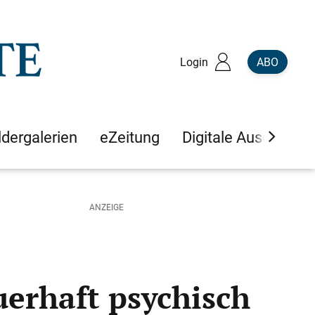
Login
ABO
ldergalerien
eZeitung
Digitale Ausgaben
rhaft psychisch