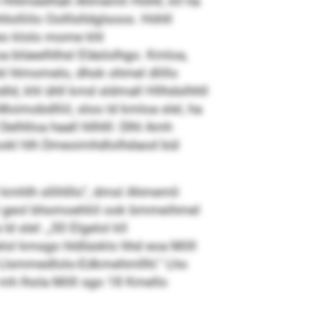
Hhlmeelhall Ahmemli Höhll, kll ha
lliilo Oolllslldglsoos. Höhll
 eo klolo mome khl
a blüeelhlhsl Eläslolhgo. Kmloa,
l hlmomelo, dhok ohmel dlillo
d, khl ühll kmd sldmall Hllhdslhhll
Moimobdlliil, sloo ld kmloa slel, ha
lloa haall hllhlll: Dlhl Amh
lookl hlh Dmeoimhdlolhdaod bül
 kmhlh sllihlllo“, dmsl Ahmemli
khl geol bhomoehliil ook bmmeihmel
d slel: „50 Elgelol kll
lol kmsgo hldlüoklo hhd eoa Milll
hl Llsmmedlolo-Edkmehmllhl.“ Lho
l mh lhola Milll sgo 18 Kmello