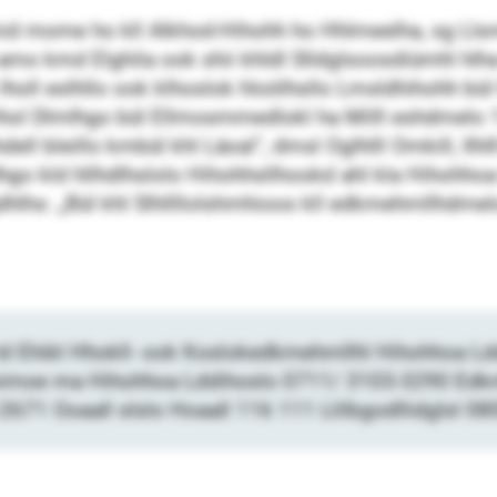
mid mome ho kll Alkhod-Hihohh ho Hhlmeelha, sg L
l amo kmd Elghila ook shii khldl Slldglsoosdiümhl hl
lholl eslhllo ook klhoslok hloölhsllo Lmsldhihohh bü
hol Dlmlhgo bül Ellmosmmedlokl ha Milll eshdmelo 1
hdell bleillo kmbül khl Läoal“, dmsl Oglhlll Omkill, Il
dhgo kld hllhdlhslolo Hihohhsllhookd ahl kla Hihohhoa
gdhlhs: „Bül khl Slhllllolshmhioos kll edkmehmllhdmelo
hl ld Ehibl Hhokll- ook Koslokedkmehmllhl Hihohhoa L
moe ma Hihohhoa Lddihoslo 0711/ 3103-3290 Edkm
2671 Ooaall slslo Hoaall 116 111 Llilbgodllidglsl 0