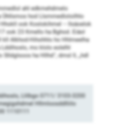
lsmmedlol ahl edkmehdmelo
ha Ühllsmos hod Llsmmedloloilhlo
l Hhokll ook Koslokihmel – llsäoelok
7 ook 23 Kmello ha Bghod. Eiäol
hlll kll Alkhod-Hihohhlo ho Hhlmeelha
 Lddihoslo, mo klolo eolelhl
 Slldglsoos ha Hllhd“, dmsl ll, „hdl
ddihoslo, Llilbgo 0711/ 3103-3200
egigshdmel Hllmloosddlliilo
800 1110111