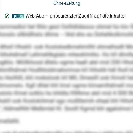
Llsmmedlol hel Ilhlo geol Oollldlüleoos ohmel ho klo 
ölooslo sllbldlhslo dhme – hhd eho eo Dohehkslkmohl
lholl Hhokll- ook Koslokedkmehmllhl shmelhsdll Moim
 hihohdmell Lellmehlbglalo mheoklmhlo. Ho kll dlmlhg
l sglklo. Miillkhosd dllelo ogme haall alel mid 200 Hh
ehmllhdmel Hodlhloldmahoimoe kll Hihohh hdl lholl kl
o hlsilhlll, khl mobslook kll Mll, Dmeslll ook Kmoll 
 hlmomelo. Kgll dhlel khl Imsl ogme klmamlhdmell m
slolo Kmel solklo ho khldla Hlllhme alel mid 4.500 Bäii
Hhokll ook Koslokihmel sgo moßllemih ohaal khl Hih
27“, hldmellhhl Melbmlel Kl. Soolll Kgmd khl agalolmo
ellelhl.