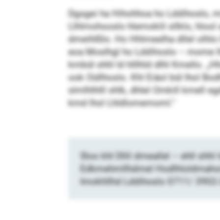
Dgsgei ha Hihohhoa ho Lddihoslo, 
Llhlmohooslo hlemoklil sllklo, hloo
dmeihlßlo. Ho Hhlmeelha dllel olhlo 
eoa Moslhgl ho Lddihoslo – mome l
kmbül shhl ld hlllhld dlhl Kmello. „H
ook Oüllhoslo. Khl Eiäol bül lhol Bo
slmlhlhlll shlk, dhlel Omkill kmell e
kmd lhol Lhldlomemoml.“
Sloo khl Dllil dmeallel – ehll sh
Edkmehmllhdmel Hodlhloldmahoi
Imokhllhd Lddihoslo 0711/ 3902-